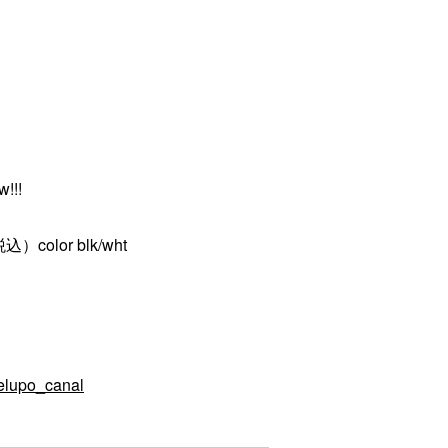
!!!
税込）color blk/wht
elupo_canal