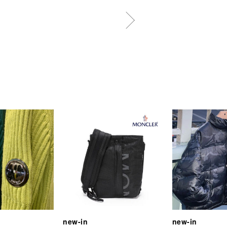
new-in
new-in