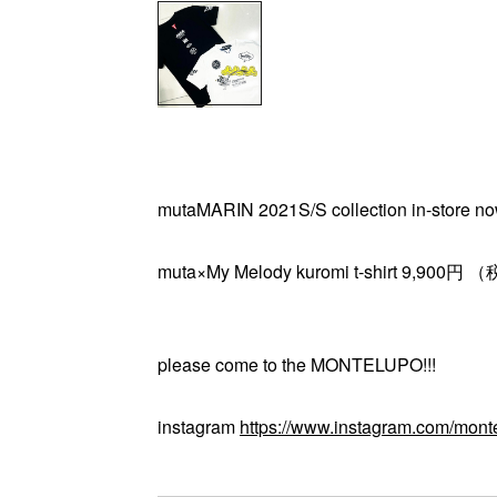
mutaMARIN 2021S/S collection in-store now
muta×My Melody kuromi t-shirt 9,900円 （
please come to the MONTELUPO!!!
instagram
https://www.instagram.com/mont