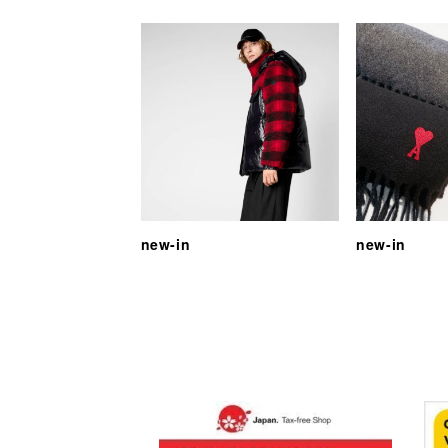
new-in
new-in