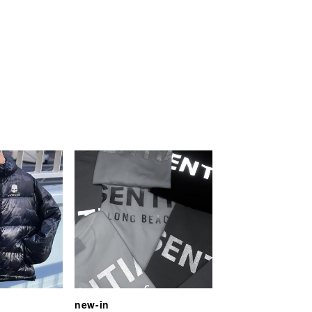
new-in