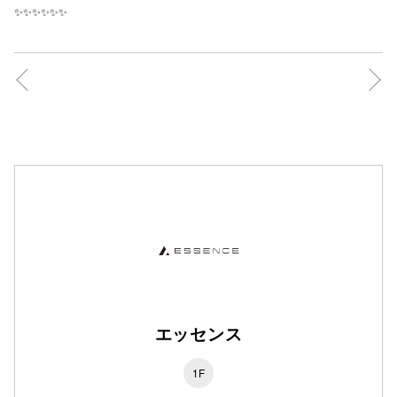
✨✨✨✨✨✨
秋田オ
高崎オ
新百合丘
三宮オ
キャナルシ
那覇オ
エッセンス
横浜ビ
1F