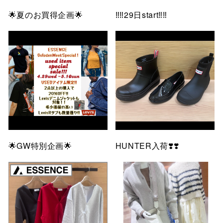
🌟夏のお買得企画🌟
‼️‼️29日start‼️‼️
🌟GW特別企画🌟
HUNTER入荷❣️❣️