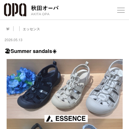
Select Language
▼
エッセンス
1F
2026.05.13
🏖️Summer sandals☀️
フロアガ
ショップ
レストラ
施設案内
アクセス