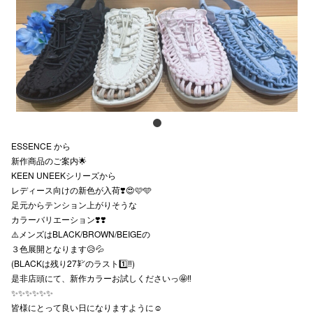
スタッフ
電話でお
公式SNS
ESSENCE から
企業情報
新作商品のご案内🌟
KEEN UNEEKシリーズから
お問い合わせ
レディース向けの新色が入荷❣️😍🩷🩵
プライバシー
足元からテンション上がりそうな
カラーバリエーション❣️❣️
利用規約
⚠️メンズはBLACK/BROWN/BEIGEの
３色展開となります😥💦
ソーシャルメ
(BLACKは残り27㌢のラスト1️⃣‼️)
是非店頭にて、新作カラーお試しくださいっ🤩‼️
✨✨✨✨✨✨
皆様にとって良い日になりますように☺️