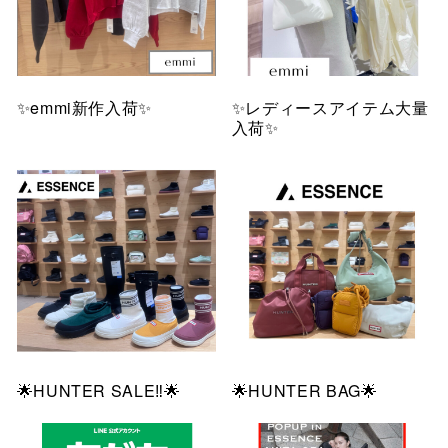
✨emmi新作入荷✨
✨レディースアイテム大量
入荷✨
🌟HUNTER SALE‼️🌟
🌟HUNTER BAG🌟