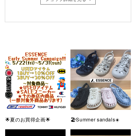
仙台フォ
🌟夏のお買得企画🌟
🏖️Summer sandals☀️