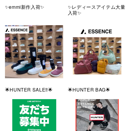
✨emmi新作入荷✨
✨レディースアイテム大量
入荷✨
🌟HUNTER SALE‼️🌟
🌟HUNTER BAG🌟