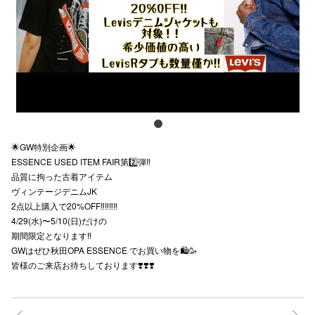
スタッフ
電話でお
公式SNS
🌟GW特別企画🌟
企業情報
ESSENCE USED ITEM FAIR第2️⃣弾‼️
品質に拘った古着アイテム
お問い合わせ
ヴィンテージデニムJK
プライバシー
2点以上購入で20%OFF‼️‼️‼️‼️
4/29(水)〜5/10(日)だけの
利用規約
期間限定となります‼️
GWはぜひ秋田OPA ESSENCE でお買い物を🛍️🥳
ソーシャルメ
皆様のご来店お待ちしております❣️❣️❣️