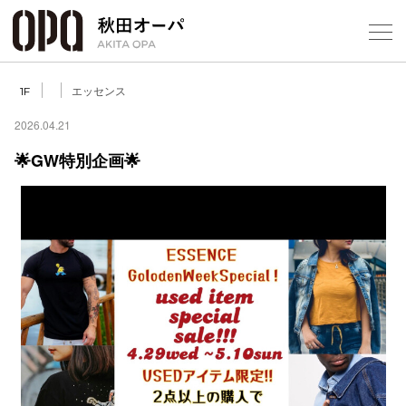
Select Language
▼
エッセンス
1F
2026.04.21
🌟GW特別企画🌟
フロアガ
ショップ
レストラ
施設案内
アクセス