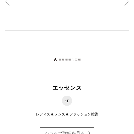
秋田オ
高崎オ
新百合丘
三宮オ
キャナルシ
那覇オ
エッセンス
1F
横浜ビ
レディス & メンズ & ファッション雑貨
ショップ詳細を見る