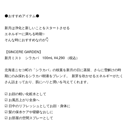
秋田オ
🌑おすすめアイテム🌑
高崎オ
新月は浄化と新しいことをスタートさせる
新百合丘
エネルギーに満ちる時期✨
そんな時におすすめなのが👇
三宮オ
【SINCERE GARDEN】
キャナルシ
新月ミスト シラカバ 100mL ¥4,290 （税込）
那覇オ
北海道ニセコ町の「シラカバ」の枝葉を新月の日に蒸留、さらに雪解けの時
期にのみ採れるシラカバ樹液をブレンド。 新芽を吹かせるエネルギーがたく
さん詰まっており、肌にハリと潤いを与えてくれます。
☑︎ お顔の軽い化粧水として
☑︎ お風呂上がり全身へ
☑︎ 日中のリフレッシュとしてお顔・身体に
横浜ビ
☑︎ 髪の保水ケアや寝癖なおしに
☑︎ お部屋の空間スプレーとして