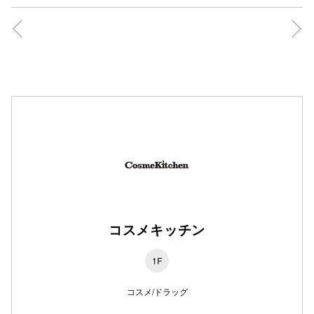
仙台フォ
コスメキッチン
1F
コスメ/ドラッグ