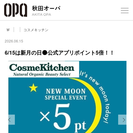
Select Language
▼
コスメキッチン
1F
2026.06.15
6/15は新月の日🌑公式アプリポイント5倍！！
フロアガ
ショップ
レストラ
施設案内
アクセス
Previous
Next