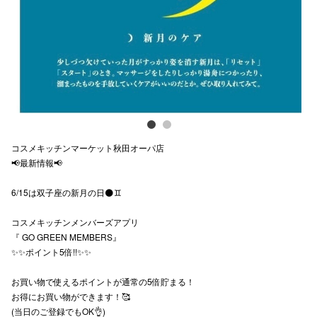
スタッフ
電話でお
公式SNS
コスメキッチンマーケット秋田オーパ店
企業情報
📢最新情報📢
お問い合わせ
6/15は双子座の新月の日🌑♊️
プライバシー
コスメキッチンメンバーズアプリ
利用規約
『 GO GREEN MEMBERS』
✨✨ポイント5倍!!✨✨
ソーシャルメ
お買い物で使えるポイントが通常の5倍貯まる！
お得にお買い物ができます！🥰
(当日のご登録でもOK👌)