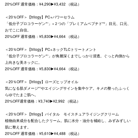
20%OFF 通常価格：¥4,290▶️¥3,432 （税込）
秋田オ
＜20％OFF＞【trilogy】PC+パワーセラム
高崎オ
「低分子プロコラーゲン*¹」×２つの「プレミアムペプチド*²」目元、口元、
おでこに自信。
新百合丘
20%OFF 通常価格：¥5,830▶️¥4,664 （税込）
三宮オ
＜20％OFF＞【trilogy】PC+ネックTLCトリートメント
「低分子プロコラーゲン*¹」が角層深くまでしっかり浸透。ぐっと内側から
キャナルシ
上向きな美ネックに。
20%OFF 通常価格：¥5,830▶️¥4,664 （税込）
那覇オ
＜20％OFF＞【trilogy】ローズヒップオイル
気になる肌ダメージ*¹やエイジングサインを集中ケア。キメの整ったふっく
らゆでたまご肌へ。
20%OFF通常価格：¥3,740▶️¥2,992 （税込）
＜20％OFF＞【trilogy】バイタル モイスチュアライジングクリーム
横浜ビ
植物由来成分を配合したクリーム。肌に水分・油分を補給し、みずみずしい
肌に整えます。
20%OFF 通常価格：¥5,610▶️¥4,488 （税込）