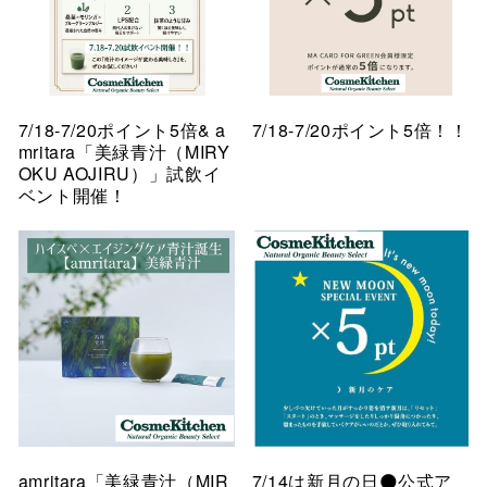
7/18-7/20ポイント5倍& a
7/18-7/20ポイント5倍！！
mritara「美緑青汁（MIRY
OKU AOJIRU）」試飲イ
ベント開催！
amritara「美緑青汁（MIR
7/14は新月の日🌑公式ア