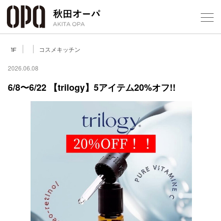
Select Language
▼
コスメキッチン
1F
2026.06.08
6/8〜6/22 【trilogy】5アイテム20%オフ!!
フロアガ
ショップ
レストラ
施設案内
アクセス