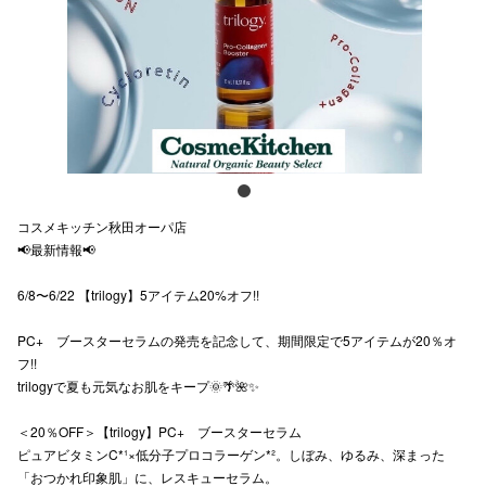
スタッフ
電話でお
公式SNS
コスメキッチン秋田オーパ店
企業情報
📢最新情報📢
お問い合わせ
6/8〜6/22 【trilogy】5アイテム20%オフ!!
プライバシー
PC+ ブースターセラムの発売を記念して、期間限定で5アイテムが20％オ
利用規約
フ!!
trilogyで夏も元気なお肌をキープ🌞🌴🌺✨
ソーシャルメ
＜20％OFF＞【trilogy】PC+ ブースターセラム
ピュアビタミンC*¹×低分子プロコラーゲン*²。しぼみ、ゆるみ、深まった
「おつかれ印象肌」に、レスキューセラム。