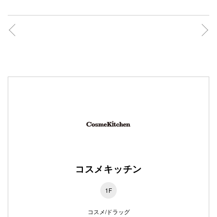
仙台フォ
コスメキッチン
1F
コスメ/ドラッグ