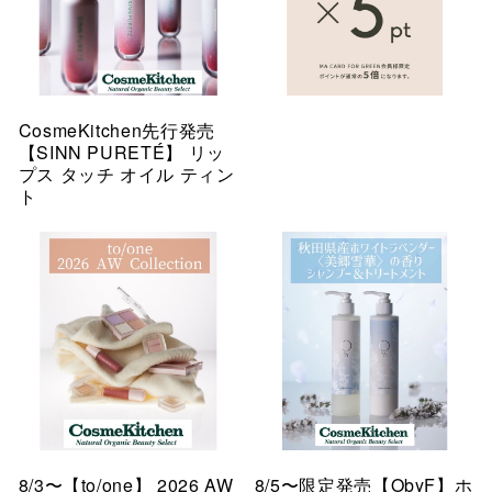
CosmeKitchen先行発売
【SINN PURETÉ】 リッ
プス タッチ オイル ティン
ト
8/3〜【to/one】 2026 AW
8/5〜限定発売【ObyF】ホ