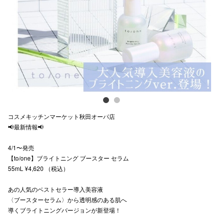
Previous
Next
スタッフ
電話でお
公式SNS
企業情報
コスメキッチンマーケット秋田オーパ店
お問い合わせ
📢最新情報📢
プライバシー
4/1〜発売
【to/one】ブライトニング ブースター セラム
利用規約
55mL ¥4,620 （税込）
ソーシャルメ
あの人気のベストセラー導入美容液
〈ブースターセラム〉から透明感のある肌へ
導くブライトニングバージョンが新登場！