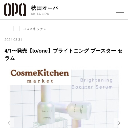
Select Language
▼
コスメキッチン
1F
2024.03.31
4/1〜発売【to/one】ブライトニング ブースター セ
ラム
フロアガ
ショップ
レストラ
施設案内
アクセス