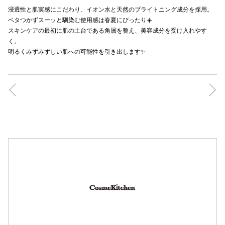
浸透性と肌実感にこだわり、イオン水と天然のブライトニング成分を採用。
秋田オ
ベタつかずスーッと馴染む使用感は春夏にぴったり☀️
スキンケアの最初に肌の土台である角層を整え、美容成分を受け入れやす
高崎オ
く。
明るくみずみずしい肌への可能性を引き出します✨
新百合丘
三宮オ
キャナルシ
那覇オ
横浜ビ