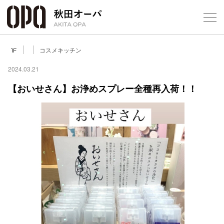
Select Language
▼
コスメキッチン
1F
2024.03.21
【おいせさん】お浄めスプレー全種再入荷！！
フロアガ
ショップ
レストラ
施設案内
アクセス