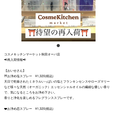
スタッフ
電話でお
公式SNS
コスメキッチンマーケット秋田オーパ店
企業情報
📢再入荷情報📢
お問い合わせ
【おいせさん】
プライバシー
⛩️お浄め塩スプレー ¥1,320(税込)
天日で乾燥されたミネラルいっぱいの塩とフランキンセンスやローズマリー
利用規約
など様々な天然（オーガニック）エッセンシャルオイルの繊細な優しい香り
で、気になるところをお浄め下さい。
ソーシャルメ
香りと浄化を楽しめるフレグランススプレーです。
❤️お浄め恋スプレー ¥1,320(税込)