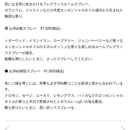
気になる所に吹きかけるフレグランスルームスプレー。
秋田オ
ゼラニウム、ジャスミンなどの天然エッセンシャルオイル成分から生まれた
魅惑な香り。
高崎オ
🟣 お浄め氣スプレー ¥1,320(税込)
新百合丘
シダーウッド、イランイラン、ローズマリー、ジュニパーベリーなど様々な
三宮オ
エッセンシャルオイルのエネルギッシュな香りを楽しめるルームフレグラン
ススプレーが誕生。
キャナルシ
氣概を満たしたいときに、さっとスプレーしてください。
那覇オ
⚫️ お浄め縁切スプレー ¥1,320(税込)
良いご縁を導くには、何事もまず浄め断つことが必須と昔から云われていま
す。
クロモジ、セージ、ユーカリ、レモングラス、ハッカなどのエッセンシャル
オイルの香りと天日で乾燥されたミネラルいっぱいの塩を配合。
断ち切りたいときに、思い切ってスプレーを。
横浜ビ