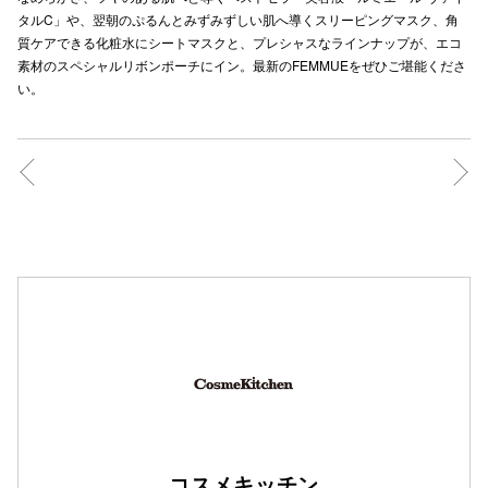
タルC」や、翌朝のぷるんとみずみずしい肌へ導くスリーピングマスク、角
秋田オ
質ケアできる化粧水にシートマスクと、プレシャスなラインナップが、エコ
素材のスペシャルリボンポーチにイン。最新のFEMMUEをぜひご堪能くださ
高崎オ
い。
新百合丘
三宮オ
キャナルシ
那覇オ
横浜ビ
コスメキッチン