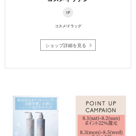
1F
コスメ/ドラッグ
仙台フォ
ショップ詳細を見る