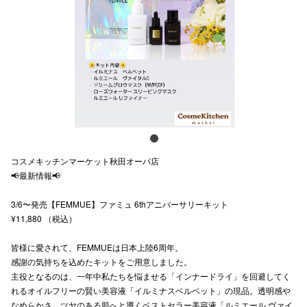
スタッフ
電話でお
公式SNS
企業情報
コスメキッチンマーケット秋田オーパ店
お問い合わせ
📢最新情報📢
プライバシー
3/6〜発売【FEMMUE】ファミュ 6thアニバーサリーキット
¥11,880 （税込）
利用規約
ソーシャルメ
皆様に愛されて、FEMMUEは日本上陸6周年。
感謝の気持ちを込めたキットをご用意しました。
主役となるのは、一年中私たちを悩ませる「インナードライ」を回避してく
れるオイルフリーの賢い美容液「イルミナスベルベット」の現品。透明感や
なめらかさ、ツヤのある肌へと導くベストセラー美容液「ルミエール ヴァイ