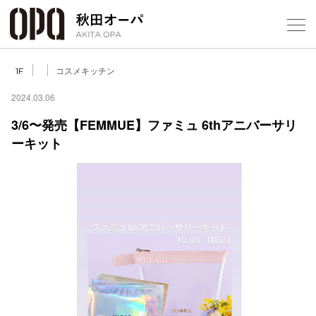
Select Language
▼
コスメキッチン
1F
2024.03.06
3/6〜発売【FEMMUE】ファミュ 6thアニバーサリ
ーキット
フロアガ
ショップ
レストラ
施設案内
アクセス