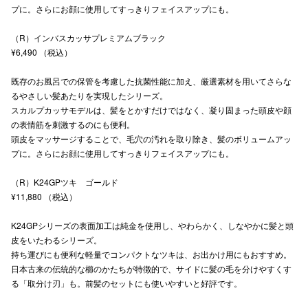
プに。さらにお顔に使用してすっきりフェイスアップにも。
秋田オ
（R）インバスカッサプレミアムブラック
高崎オ
¥6,490 （税込）
新百合丘
既存のお風呂での保管を考慮した抗菌性能に加え、厳選素材を用いてさらな
るやさしい髪あたりを実現したシリーズ。
三宮オ
スカルプカッサモデルは、髪をとかすだけではなく、凝り固まった頭皮や顔
の表情筋を刺激するのにも便利。
キャナルシ
頭皮をマッサージすることで、毛穴の汚れを取り除き、髪のボリュームアッ
プに。さらにお顔に使用してすっきりフェイスアップにも。
那覇オ
（R）K24GPツキ ゴールド
¥11,880 （税込）
K24GPシリーズの表面加工は純金を使用し、やわらかく、しなやかに髪と頭
皮をいたわるシリーズ。
持ち運びにも便利な軽量でコンパクトなツキは、お出かけ用にもおすすめ。
横浜ビ
日本古来の伝統的な櫛のかたちが特徴的で、サイドに髪の毛を分けやすくす
る「取分け刃」も。前髪のセットにも使いやすいと好評です。