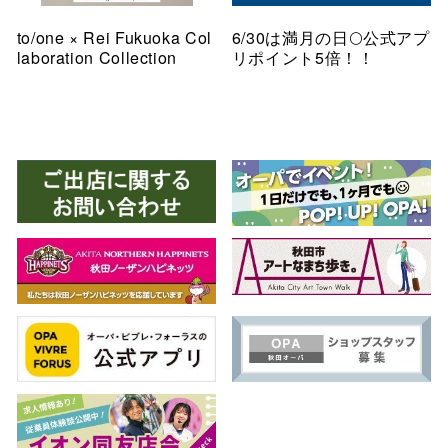
to/one × Rei Fukuoka Col
6/30は満月の日🌕公式アプ
laboration Collection
リポイント5倍！！