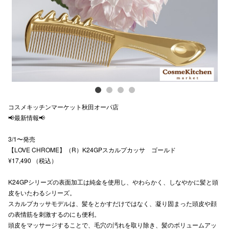
スタッフ
電話でお
公式SNS
コスメキッチンマーケット秋田オーパ店
企業情報
📢最新情報📢
お問い合わせ
3/1〜発売
プライバシー
【LOVE CHROME】（R）K24GPスカルプカッサ ゴールド
¥17,490 （税込）
利用規約
K24GPシリーズの表面加工は純金を使用し、やわらかく、しなやかに髪と頭
ソーシャルメ
皮をいたわるシリーズ。
スカルプカッサモデルは、髪をとかすだけではなく、凝り固まった頭皮や顔
の表情筋を刺激するのにも便利。
頭皮をマッサージすることで、毛穴の汚れを取り除き、髪のボリュームアッ