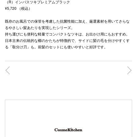
（R）インバスツキプレミアムブラック
¥5,720 （税込）
既存のお風呂での保管を考慮した抗菌性能に加え、厳選素材を用いてさらな
仙台フォ
るやさしい髪あたりを実現したシリーズ。
持ち運びにも便利な軽量でコンパクトなツキは、お出かけ用にもおすすめ。
日本古来の伝統的な櫛のかたちが特徴的で、サイドに髪の毛を分けやすくす
る「取分け刃」も。前髪のセットにも使いやすいと好評です。