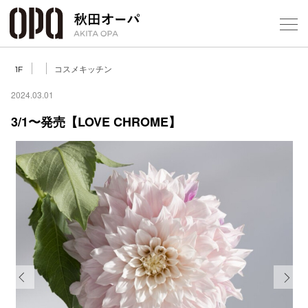
Select Language
▼
コスメキッチン
1F
2024.03.01
3/1〜発売【LOVE CHROME】
フロアガ
ショップ
レストラ
施設案内
アクセス
Previous
Next