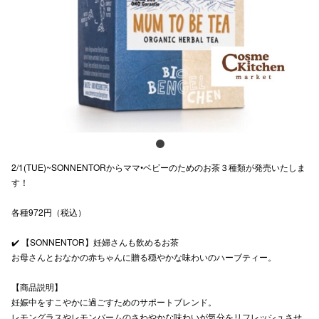
スタッフ
電話でお
公式SNS
企業情報
2/1(TUE)~SONNENTORからママ•ベビーのためのお茶３種類が発売いたしま
お問い合わせ
す！
プライバシー
各種972円（税込）
利用規約
✔️ 【SONNENTOR】妊婦さんも飲めるお茶
ソーシャルメ
お母さんとおなかの赤ちゃんに贈る穏やかな味わいのハーブティー。
【商品説明】
妊娠中をすこやかに過ごすためのサポートブレンド。
レモングラスやレモンバームのさわやかな味わいが気分をリフレッシュさせ