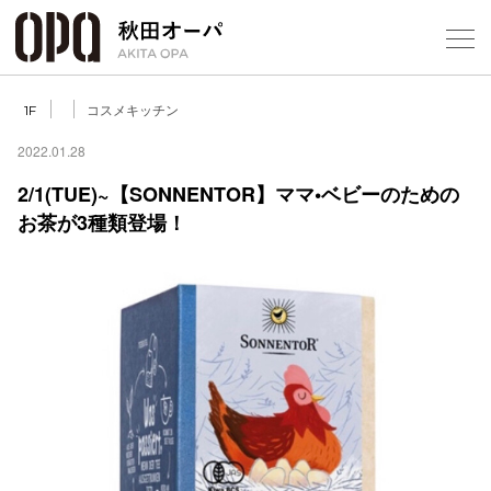
Select Language
▼
コスメキッチン
1F
2022.01.28
2/1(TUE)~【SONNENTOR】ママ•ベビーのための
お茶が3種類登場！
フロアガ
ショップ
レストラ
施設案内
アクセス