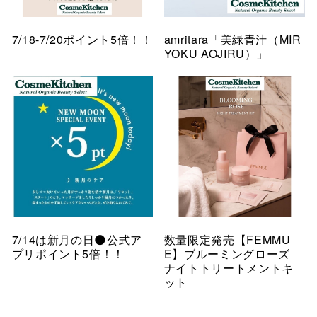
7/18-7/20ポイント5倍！！
amritara「美緑青汁（MIR
YOKU AOJIRU）」
7/14は新月の日🌑公式ア
数量限定発売【FEMMU
プリポイント5倍！！
E】ブルーミングローズ
ナイトトリートメントキ
ット