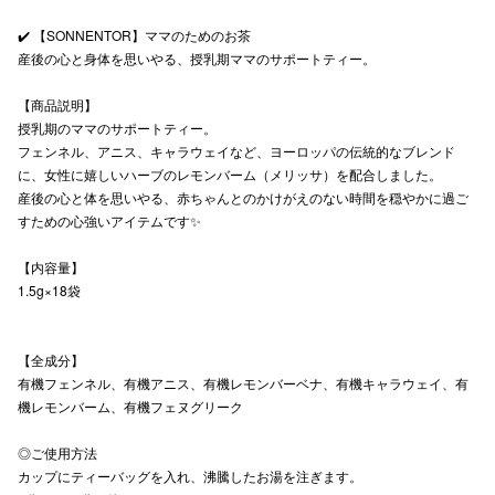
✔️ 【SONNENTOR】ママのためのお茶
産後の心と身体を思いやる、授乳期ママのサポートティー。
仙台フォ
【商品説明】
授乳期のママのサポートティー。
フェンネル、アニス、キャラウェイなど、ヨーロッパの伝統的なブレンド
に、女性に嬉しいハーブのレモンバーム（メリッサ）を配合しました。
産後の心と体を思いやる、赤ちゃんとのかけがえのない時間を穏やかに過ご
すための心強いアイテムです✨
【内容量】
1.5g×18袋
【全成分】
有機フェンネル、有機アニス、有機レモンバーベナ、有機キャラウェイ、有
機レモンバーム、有機フェヌグリーク
◎ご使用方法
カップにティーバッグを入れ、沸騰したお湯を注ぎます。