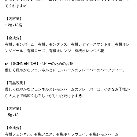
てくれます🌿
秋田オ
【内容量】
高崎オ
1.2g×18袋
新百合丘
【全成分】
有機レモンバーム、有機レモングラス、有機レディースマントル、有機オレ
三宮オ
ンジピール、有機ローズ、有機オレンジ、有機オレンジの花
キャナルシ
✔️ 【SONNENTOR】ベビーのためのお茶
那覇オ
優しく穏やかなフェンネルとレモンバームのフレーバーのハーブティー。
【商品説明】
優しく穏やかなフェンネルとレモンバームのフレーバーは、小さなお子様か
ら大人まで幅広くお召し上がりいただけます🐣
【内容量】
1.5g×18
横浜ビ
【全成分】
有機フェンネル、有機アニス、有機キャラウェイ、有機レモンバーム