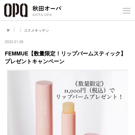
Select Language
▼
コスメキッチン
1F
2022.01.26
FEMMUE【数量限定！リップバームスティック】
プレゼントキャンペーン
フロアガ
ショップ
レストラ
施設案内
アクセス