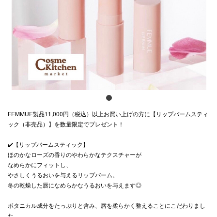
スタッフ
電話でお
公式SNS
企業情報
FEMMUE製品11,000円（税込）以上お買い上げの方に【リップバームスティ
お問い合わせ
ック（非売品）】を数量限定でプレゼント！
プライバシー
✔️【リップバームスティック】
ほのかなローズの香りのやわらかなテクスチャーが
利用規約
なめらかにフィットし、
ソーシャルメ
やさしくうるおいを与えるリップバーム。
冬の乾燥した唇になめらかなうるおいを与えます◎
ボタニカル成分をたっぷりと含み、唇を柔らかく整えることにこだわりまし
た。