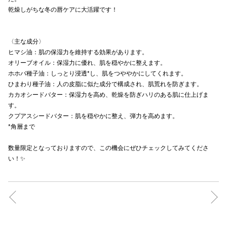
乾燥しがちな冬の唇ケアに大活躍です！
秋田オ
高崎オ
〈主な成分〉
ヒマシ油：肌の保湿力を維持する効果があります。
新百合丘
オリーブオイル：保湿力に優れ、肌を穏やかに整えます。
ホホバ種子油：しっとり浸透*し、肌をつややかにしてくれます。
三宮オ
ひまわり種子油：人の皮脂に似た成分で構成され、肌荒れを防ぎます。
キャナルシ
カカオシードバター：保湿力を高め、乾燥を防ぎハリのある肌に仕上げま
す。
那覇オ
クプアスシードバター：肌を穏やかに整え、弾力を高めます。
*角層まで
数量限定となっておりますので、この機会にぜひチェックしてみてくださ
い！✨
横浜ビ