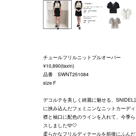
チュールフリルニットプルオーバー
¥10,890(taxin)
品番 SWNT251084
size F
デコルテを美しく綺麗に魅せる、SNIDE
に挟み込んだフェミニンなニットカーディ
襟と袖口に配色のラインを入れて、今季ら
スしました🩵🤍
柔らかなフリルディテールを前後にふんだ