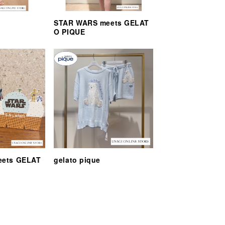
STAR WARS meets GELAT
O PIQUE
eets GELAT
gelato pique