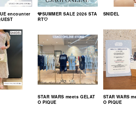
UE encounter
🩵SUMMER SALE 2026 STA
SNIDEL
QUEST
RT🤍
STAR WARS meets GELAT
STAR WARS m
O PIQUE
O PIQUE