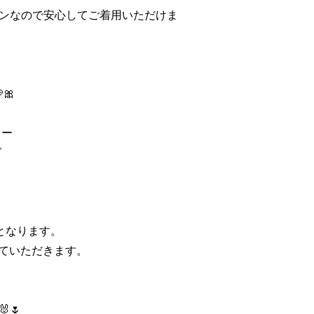
ンなので安心してご着用いただけま
🎀
リー
グ
件となります。
せていただきます。
🌷