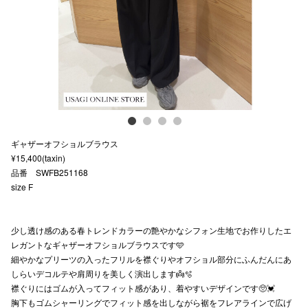
スタッフ
電話でお
公式SNS
ギャザーオフショルブラウス
企業情報
¥15,400(taxin)
品番 SWFB251168
お問い合わせ
size F
プライバシー
利用規約
少し透け感のある春トレンドカラーの艶やかなシフォン生地でお作りしたエ
レガントなギャザーオフショルブラウスです🩵
ソーシャルメ
細やかなプリーツの入ったフリルを襟ぐりやオフショル部分にふんだんにあ
しらいデコルテや肩周りを美しく演出します👼🫧
襟ぐりにはゴムが入ってフィット感があり、着やすいデザインです🥺💓
胸下もゴムシャーリングでフィット感を出しながら裾をフレアラインで広げ