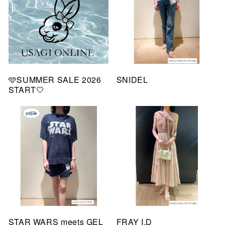
🩵SUMMER SALE 2026
SNIDEL
START🤍
STAR WARS meets GEL
FRAY I.D