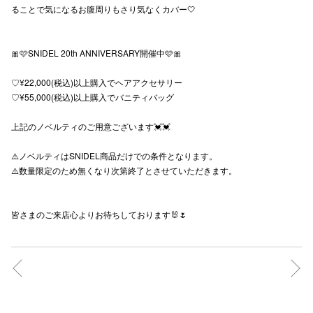
ることで気になるお腹周りもさり気なくカバー🤍
秋田オ
高崎オ
🎀🩷SNIDEL 20th ANNIVERSARY開催中🩷🎀
新百合丘
♡¥22,000(税込)以上購入でヘアアクセサリー
♡¥55,000(税込)以上購入でバニティバッグ
三宮オ
上記のノベルティのご用意ございます💓💓
キャナルシ
⚠️ノベルティはSNIDEL商品だけでの条件となります。
那覇オ
⚠️数量限定のため無くなり次第終了とさせていただきます。
皆さまのご来店心よりお待ちしております🐰🌷
横浜ビ