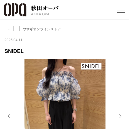
Select Language
▼
ウサギオンラインストア
1F
2025.04.11
SNIDEL
フロアガ
ショップ
レストラ
施設案内
アクセス
Previous
Next