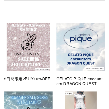
5日間限定2BUY10%OFF
GELATO PIQUE encount
ers DRAGON QUEST