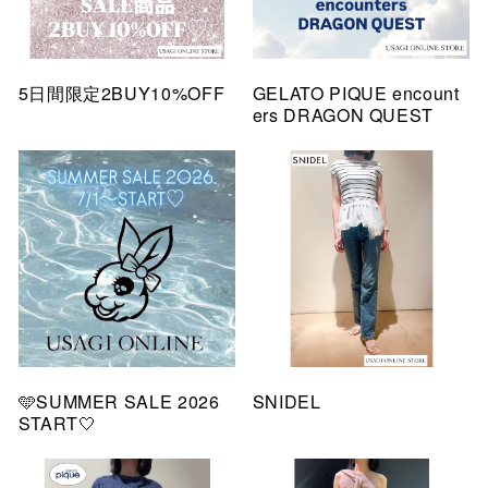
5日間限定2BUY10%OFF
GELATO PIQUE encount
ers DRAGON QUEST
🩵SUMMER SALE 2026
SNIDEL
START🤍