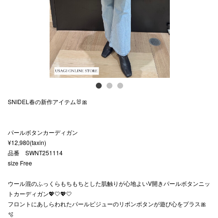
スタッフ
電話でお
公式SNS
SNIDEL春の新作アイテム🐰🎀
企業情報
お問い合わせ
パールボタンカーディガン
プライバシー
¥12,980(taxin)
品番 SWNT251114
利用規約
size Free
ソーシャルメ
ウール混のふっくらもちもちとした肌触りが心地よいV開きパールボタンニッ
トカーディガン💖🤍💖🤍
フロントにあしらわれたパールビジューのリボンボタンが遊び心をプラス🎀
🫧