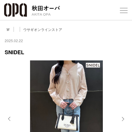
Select Language
▼
ウサギオンラインストア
1F
2025.02.22
SNIDEL
フロアガ
ショップ
レストラ
施設案内
アクセス
Previous
Next