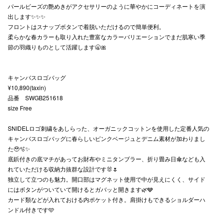
パールビーズの艶めきがアクセサリーのように華やかにコーディネートを演
秋田オ
出します✨✨✨
フロントはスナップボタンで着脱いただけるので簡単便利。
高崎オ
柔らかな春カラーも取り入れた豊富なカラーバリエーションでまだ肌寒い季
節の羽織りものとして活躍します🥱🎀
新百合丘
三宮オ
キャンバスロゴバッグ
¥10,890(taxin)
キャナルシ
品番 SWGB251618
size Free
那覇オ
SNIDELロゴ刺繍をあしらった、オーガニックコットンを使用した定番人気の
キャンバスロゴバッグに春らしいピンクベージュとデニム素材が加わりまし
た🥹🫧✨
底鋲付きの底マチがあってお財布やミニタンブラー、折り畳み日傘なども入
れていただける収納力抜群な設計です🐰🌷
独立して立つのも魅力。開口部はマグネット使用で中が見えにくく、サイド
横浜ビ
にはボタンがついていて開けるとガバッと開きます🌿🩶
カード類などが入れておける内ポケット付き。肩掛けもできるショルダーハ
ンドル付きです🩵