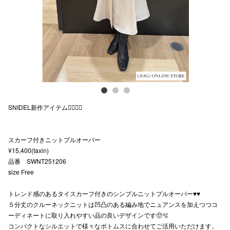
スタッフ
電話でお
公式SNS
SNIDEL新作アイテム🧜🏻‍♀️✨
企業情報
お問い合わせ
スカーフ付きニットプルオーバー
プライバシー
¥15,400(taxin)
品番 SWNT251206
利用規約
size Free
ソーシャルメ
トレンド感のあるタイスカーフ付きのシンプルニットプルオーバー♥️♥️
５分丈のクルーネックニットは凹凸のある編み地でニュアンスを加えつつコ
ーディネートに取り入れやすい品の良いデザインです🥺🫧
コンパクトなシルエットで様々なボトムスに合わせてご活用いただけます。