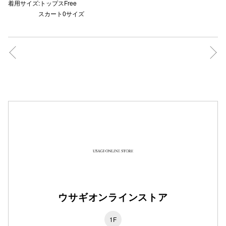
着用サイズ:トップスFree
スカート0サイズ
仙台フォ
ウサギオンラインストア
1F