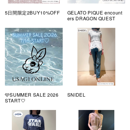
5日間限定2BUY10%OFF
GELATO PIQUE encount
ers DRAGON QUEST
🩵SUMMER SALE 2026
SNIDEL
START🤍