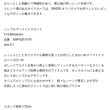
さらっとした肌触りで伸縮性があり、着心地の良いニット生地です。
秋田オ
トレンド感のあるタイスカーフは、SNIDELオリジナルでお作りしたエレガン
トなデザインが魅力です👗💄
高崎オ
新百合丘
シンプルマーメイドスカート
¥13,860(taxin)
三宮オ
品番 SWFS251079
size 0,1
キャナルシ
ふっくらとしたポリエステル素材を使ってお作りしたきれいめマーメイドス
那覇オ
カート🧜🏻‍♀️🤍🩵
少しハイウエスト位置から程よく身体にフィットするカーヴィーなラインを
描きスタイルアップ効果も期待大のアイテムです。オンスタイルにも使える
キレイめシンプルなデザインです。
カジュアルトップスとも合わせやすく、様々なシーンで重宝します🥺🫧
右前に入った深めのスリットでほど良い抜け感をプラス🌷
横浜ビ
スタッフ身長:170cm