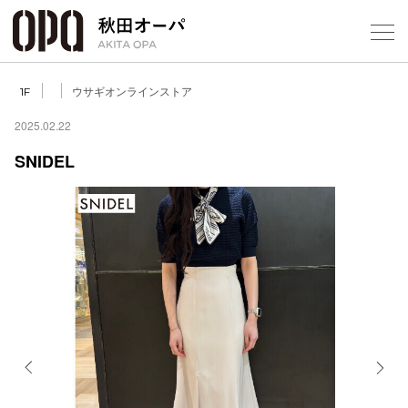
Select Language
▼
ウサギオンラインストア
1F
2025.02.22
SNIDEL
フロアガ
ショップ
レストラ
施設案内
アクセス
Previous
Next