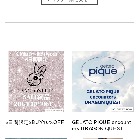
仙台フォ
5日間限定2BUY10%OFF
GELATO PIQUE encount
ers DRAGON QUEST