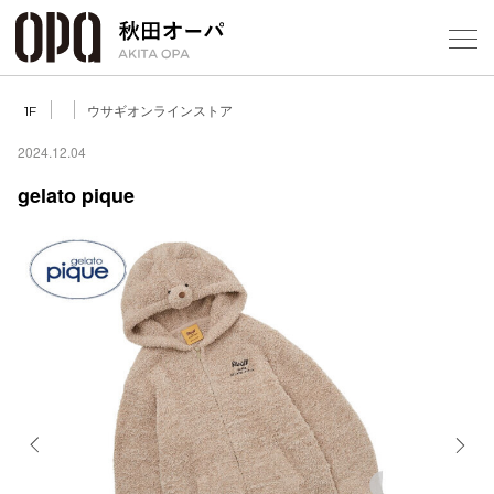
Select Language
▼
ウサギオンラインストア
1F
2024.12.04
gelato pique
フロアガ
ショップ
レストラ
施設案内
アクセス
Previous
Next