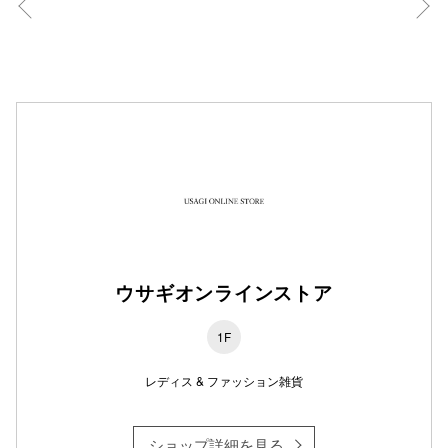
秋田オ
高崎オ
新百合丘
三宮オ
キャナルシ
那覇オ
ウサギオンラインストア
1F
横浜ビ
レディス & ファッション雑貨
ショップ詳細を見る