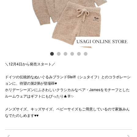
スタッフ
電話でお
公式SNS
＼12月4日から発売スタート／
企業情報
ドイツの伝統的なぬいぐるみブランドSteiff（シュタイフ）とのコラボレーシ
お問い合わせ
ョンに、待望の第2弾が登場🧸♥️
プライバシー
ホリデーシーズンにふさわしいクラシカルなベア・Jamesをモチーフとした
ルームウェアはギフトにもぴったり🎄🥂✨
利用規約
メンズサイズ、キッズサイズ、ベビーサイズもご用意しているので家族みん
ソーシャルメ
なでたのしめます♥️♥️