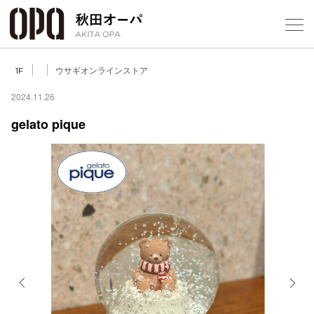
Select Language
▼
ウサギオンラインストア
1F
2024.11.26
gelato pique
フロアガ
ショップ
レストラ
施設案内
アクセス
Previous
Next