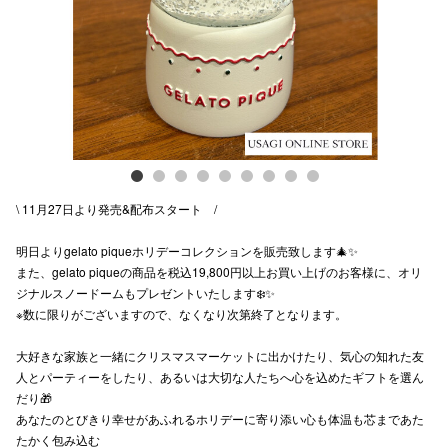
スタッフ
電話でお
公式SNS
\ 11月27日より発売&配布スタート /
企業情報
明日よりgelato piqueホリデーコレクションを販売致します🎄✨
お問い合わせ
また、gelato piqueの商品を税込19,800円以上お買い上げのお客様に、オリ
プライバシー
ジナルスノードームもプレゼントいたします❄️✨
※数に限りがございますので、なくなり次第終了となります。
利用規約
大好きな家族と一緒にクリスマスマーケットに出かけたり、気心の知れた友
ソーシャルメ
人とパーティーをしたり、あるいは大切な人たちへ心を込めたギフトを選ん
だり🎁
あなたのとびきり幸せがあふれるホリデーに寄り添い心も体温も芯まであた
たかく包み込む