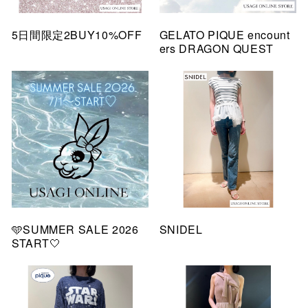
5日間限定2BUY10%OFF
GELATO PIQUE encount
ers DRAGON QUEST
🩵SUMMER SALE 2026
SNIDEL
START🤍