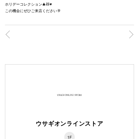
ホリデーコレクション🎄🧸♥️
秋田オ
この機会にぜひご来店ください🥂
高崎オ
新百合丘
三宮オ
キャナルシ
那覇オ
横浜ビ
ウサギオンラインストア
1F