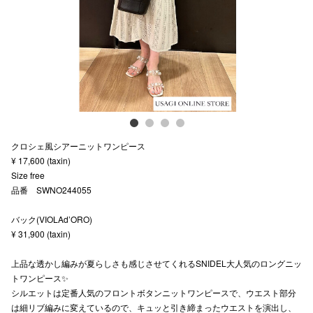
スタッフ
電話でお
公式SNS
クロシェ風シアーニットワンピース
企業情報
¥ 17,600 (taxin)
Size free
お問い合わせ
品番 SWNO244055
プライバシー
バック(VIOLAd’ORO)
利用規約
¥ 31,900 (taxin)
ソーシャルメ
上品な透かし編みが夏らしさも感じさせてくれるSNIDEL大人気のロングニッ
トワンピース✨
シルエットは定番人気のフロントボタンニットワンピースで、ウエスト部分
は細リブ編みに変えているので、キュッと引き締まったウエストを演出し、