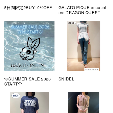
5日間限定2BUY10%OFF
GELATO PIQUE encount
ers DRAGON QUEST
🩵SUMMER SALE 2026
SNIDEL
START🤍