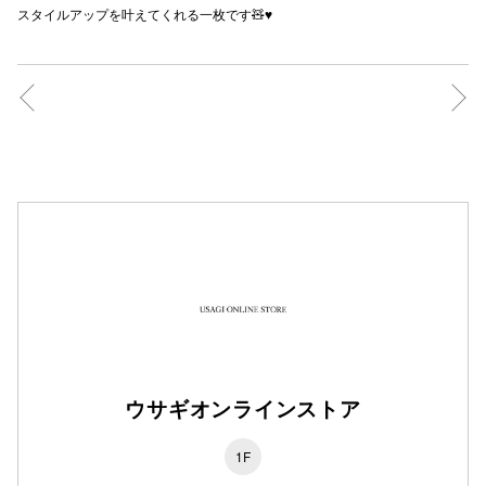
スタイルアップを叶えてくれる一枚です🧸♥️
秋田オ
高崎オ
新百合丘
三宮オ
キャナルシ
那覇オ
ウサギオンラインストア
横浜ビ
1F