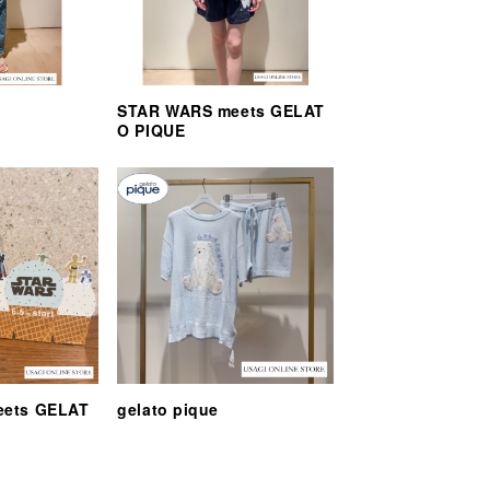
STAR WARS meets GELAT
O PIQUE
eets GELAT
gelato pique