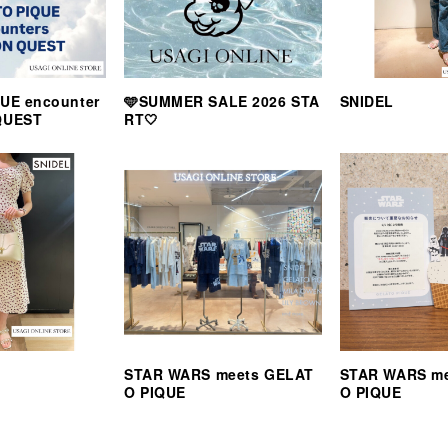
UE encounter
🩵SUMMER SALE 2026 STA
SNIDEL
QUEST
RT🤍
STAR WARS meets GELAT
STAR WARS m
O PIQUE
O PIQUE