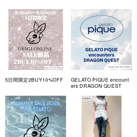
5日間限定2BUY10%OFF
GELATO PIQUE encount
ers DRAGON QUEST