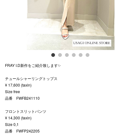
スタッフ
電話でお
公式SNS
FRAY I.D新作をご紹介致します✨
企業情報
チュールシャーリングトップス
お問い合わせ
¥ 17,600 (taxin)
プライバシー
Size free
品番 FWFB241110
利用規約
フロントスリットパンツ
ソーシャルメ
¥ 14,300 (taxin)
Size 0,1
品番 FWFP242205