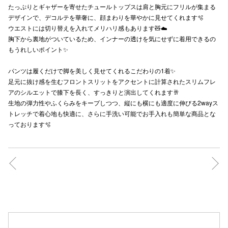
たっぷりとギャザーを寄せたチュールトップスは肩と胸元にフリルが集まる
秋田オ
デザインで、デコルテを華奢に、顔まわりを華やかに見せてくれます🫧
ウエストには切り替えを入れてメリハリ感もあります🧸☁️
高崎オ
胸下から裏地がついているため、インナーの透けを気にせずに着用できるの
もうれしいポイント✨
新百合丘
パンツは履くだけで脚を美しく見せてくれるこだわりの1着✨
三宮オ
足元に抜け感を生むフロントスリットをアクセントに計算されたスリムフレ
アのシルエットで膝下を長く、すっきりと演出してくれます🥂
キャナルシ
生地の弾力性やふくらみをキープしつつ、縦にも横にも適度に伸びる2wayス
トレッチで着心地も快適に、さらに手洗い可能でお手入れも簡単な商品とな
那覇オ
っております🫧
横浜ビ