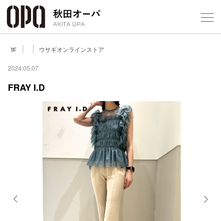
Select Language
▼
ウサギオンラインストア
1F
2024.05.07
FRAY I.D
フロアガ
ショップ
レストラ
施設案内
アクセス
Previous
Next