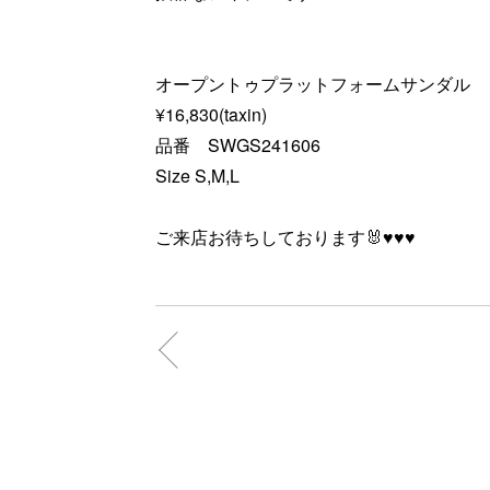
オープントゥプラットフォームサンダル
¥16,830(taxin)
品番 SWGS241606
Size S,M,L
ご来店お待ちしております🐰♥️♥️♥️