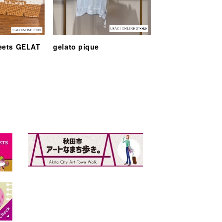
eets GELAT
gelato pique