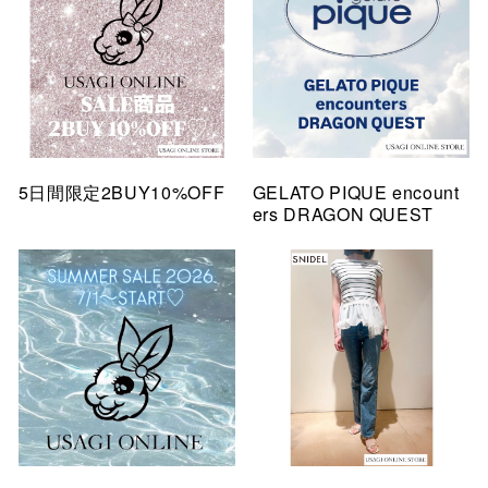
5日間限定2BUY10%OFF
GELATO PIQUE encount
ers DRAGON QUEST