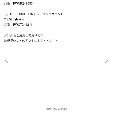
品番 PWNP241053
秋田オ
【JOEL ROBUCHON】レーヨンロゴロンT
高崎オ
¥ 8,580 (taxin)
品番 PWCT241211
新百合丘
メンズもご用意しております
三宮オ
結婚祝いなどのギフトにもおすすめです
キャナルシ
那覇オ
横浜ビ