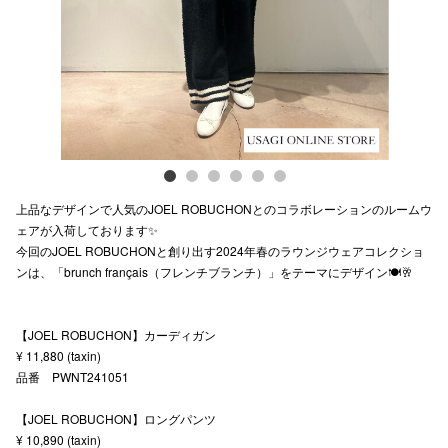
スタッフ
電話でお
公式SNS
上品なデザインで人気のJOEL ROBUCHONとのコラボレーションのルームウ
企業情報
ェアが入荷しております✨
今回のJOEL ROBUCHONと創り出す2024年春のラウンジウェアコレクショ
お問い合わせ
ンは、「brunch français（フレンチブランチ）」をテーマにデザイン🍽️🥂
プライバシー
利用規約
【JOEL ROBUCHON】カーディガン
¥ 11,880 (taxin)
ソーシャルメ
品番 PWNT241051
【JOEL ROBUCHON】ロングパンツ
¥ 10,890 (taxin)