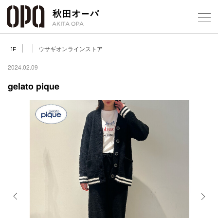
Select Language
▼
ウサギオンラインストア
1F
2024.02.09
gelato pique
フロアガ
ショップ
レストラ
施設案内
アクセス
Previous
Next