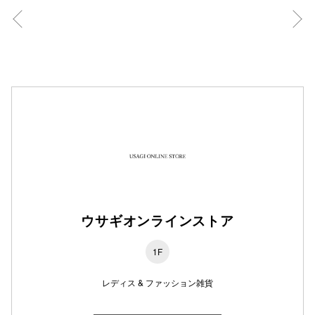
秋田オ
高崎オ
新百合丘
三宮オ
キャナルシ
那覇オ
ウサギオンラインストア
1F
横浜ビ
レディス & ファッション雑貨