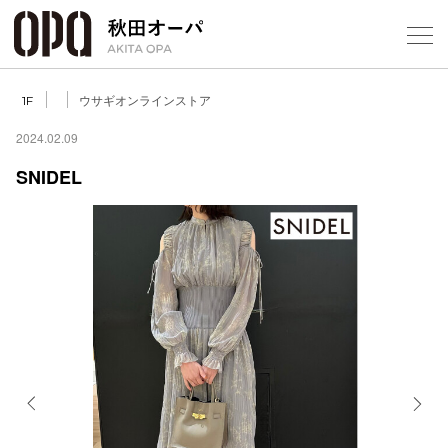
Select Language
▼
ウサギオンラインストア
1F
2024.02.09
SNIDEL
フロアガ
ショップ
レストラ
施設案内
アクセス
Previous
Next