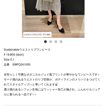
スタッフ
電話でお
公式SNS
Sustainableウエストリブワンピース
企業情報
¥ 19,800 (taxin)
Size 0,1
お問い合わせ
品番 SWFO241050
プライバシー
女性らしく可憐なボタニカルジュイ風プリントが華やかなワンピースです✨
利用規約
モード感のあるウエストのリブ切替が、ボディラインのメリハリをつけてく
れてスタイルアップへと導いてくれます🍒
ソーシャルメ
透け感のあるシフォン生地にはワッシャー加工が施され、ふんわりカジュア
ルに着られる一品です✨✨