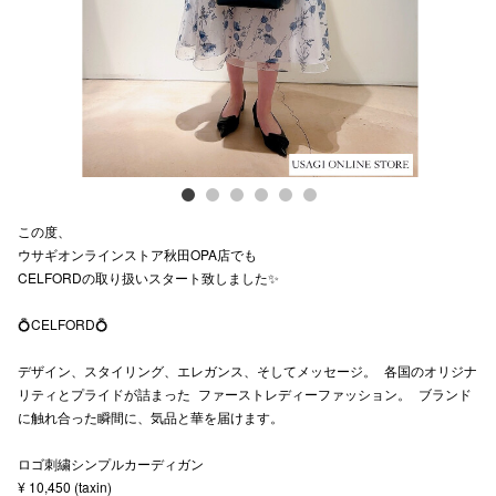
スタッフ
電話でお
公式SNS
この度、
企業情報
ウサギオンラインストア秋田OPA店でも
CELFORDの取り扱いスタート致しました✨
お問い合わせ
プライバシー
💍CELFORD💍
利用規約
デザイン、スタイリング、エレガンス、そしてメッセージ。 各国のオリジナ
リティとプライドが詰まった ファーストレディーファッション。 ブランド
ソーシャルメ
に触れ合った瞬間に、気品と華を届けます。
ロゴ刺繍シンプルカーディガン
¥ 10,450 (taxin)