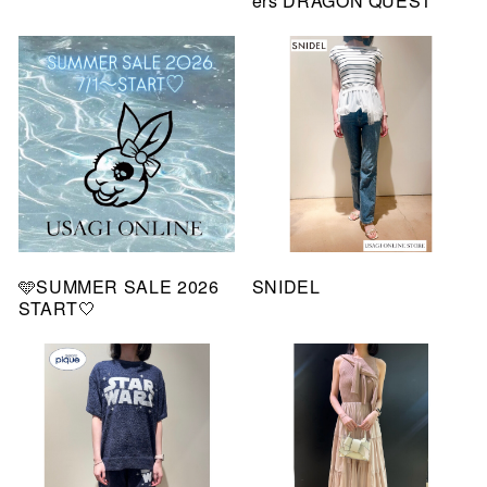
ers DRAGON QUEST
🩵SUMMER SALE 2026
SNIDEL
START🤍