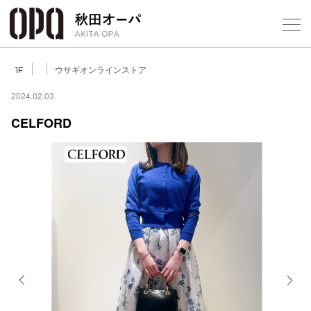
Select Language
▼
ウサギオンラインストア
1F
2024.02.03
CELFORD
フロアガ
ショップ
レストラ
施設案内
アクセス
Previous
Next