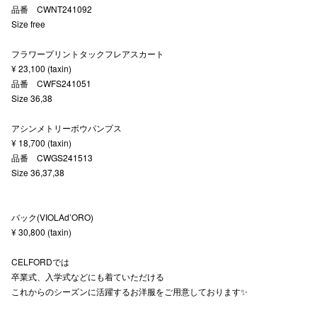
品番 CWNT241092
秋田オ
Size free
高崎オ
フラワープリントタックフレアスカート
¥ 23,100 (taxin)
新百合丘
品番 CWFS241051
Size 36,38
三宮オ
アシンメトリーボウパンプス
キャナルシ
¥ 18,700 (taxin)
品番 CWGS241513
那覇オ
Size 36,37,38
バック(VIOLAd’ORO)
¥ 30,800 (taxin)
CELFORDでは
横浜ビ
卒業式、入学式などにも着ていただける
これからのシーズンに活躍するお洋服をご用意しております✨