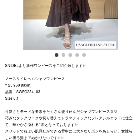
スタッフ
電話でお
公式SNS
SNIDELより新作ワンピースをご紹介致します✨
企業情報
ノースリイレヘムシャツワンピース
お問い合わせ
¥ 25,960 (taxin)
プライバシー
品番 SWFO234103
Size 0,1
利用規約
可愛さとモードな要素をたくさん盛り込んだシャツワンピース🐰🫧
ソーシャルメ
巧みなタックワークや切り替えでドラマティックなフレアシルエットに仕立
て、華やかさ溢れる1着となっております✨
スリットで程よい肌見せができる背中には大きなリボンをあしらい、女性ら
しい後ろ姿までぬかりないです✨✨