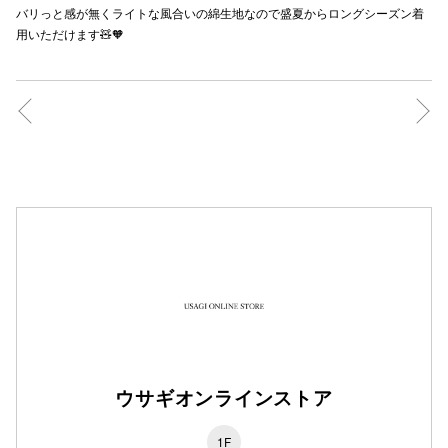
バリっと感が無くライトな風合いの綿生地なので盛夏からロングシーズン着
秋田オ
用いただけます🧸🧡
高崎オ
新百合丘
三宮オ
キャナルシ
那覇オ
横浜ビ
ウサギオンラインストア
1F