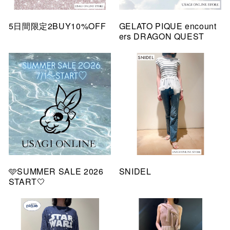
5日間限定2BUY10%OFF
GELATO PIQUE encount
ers DRAGON QUEST
🩵SUMMER SALE 2026
SNIDEL
START🤍