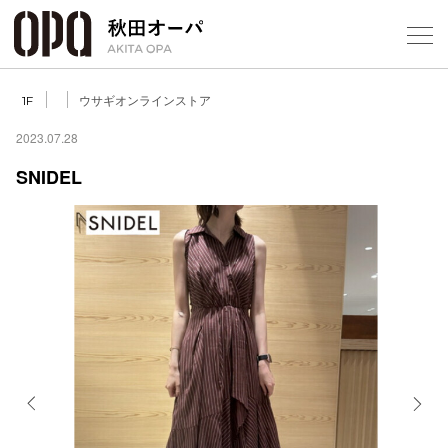
Select Language
▼
ウサギオンラインストア
1F
2023.07.28
SNIDEL
フロアガ
ショップ
レストラ
施設案内
アクセス
Previous
Next