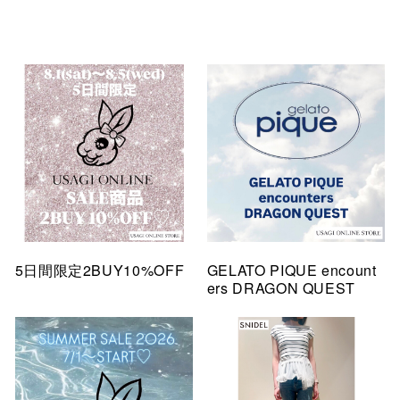
5日間限定2BUY10%OFF
GELATO PIQUE encount
ers DRAGON QUEST