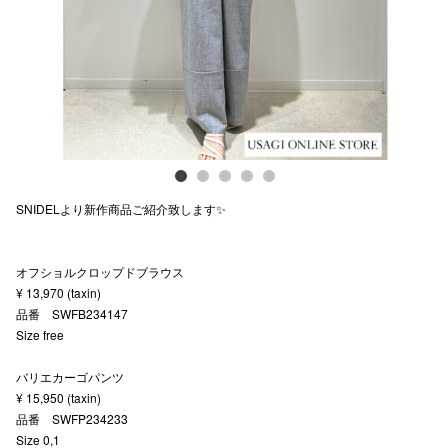
スタッフ
電話でお
公式SNS
SNIDELより新作商品ご紹介致します✨
企業情報
お問い合わせ
オフショルクロップドブラウス
プライバシー
¥ 13,970 (taxin)
品番 SWFB234147
利用規約
Size free
ソーシャルメ
バリエカーゴパンツ
¥ 15,950 (taxin)
品番 SWFP234233
Size 0,1