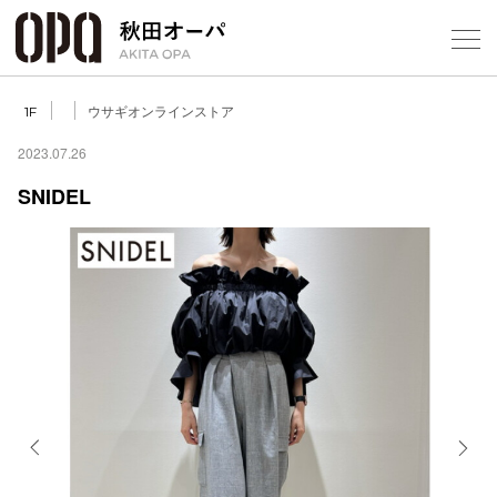
Select Language
▼
ウサギオンラインストア
1F
2023.07.26
SNIDEL
フロアガ
ショップ
レストラ
施設案内
アクセス
Previous
Next