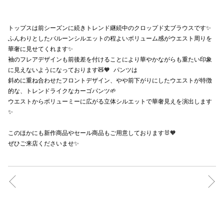
秋田オ
トップスは前シーズンに続きトレンド継続中のクロップド丈ブラウスです✨
高崎オ
ふんわりとしたバルーンシルエットの程よいボリューム感がウエスト周りを
華奢に見せてくれます✨
新百合丘
袖のフレアデザインも前後差を付けることにより華やかながらも重たい印象
に見えないようになっております🧸🧡 パンツは
三宮オ
斜めに重ね合わせたフロントデザイン、やや前下がりにしたウエストが特徴
的な、トレンドライクなカーゴパンツ🌱
キャナルシ
ウエストからボリューミーに広がる立体シルエットで華奢見えを演出します
✨
那覇オ
このほかにも新作商品やセール商品もご用意しております🐰🧡
ぜひご来店くださいませ✨
横浜ビ