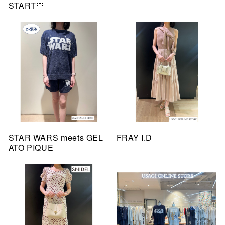
START🤍
STAR WARS meets GEL
FRAY I.D
ATO PIQUE