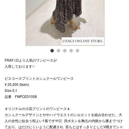
スタッフ
電話でお
公式SNS
FRAY I.Dより人気のワンピースが
企業情報
入荷しております✨
お問い合わせ
ビスコースプリントカシュクールワンピース
プライバシー
¥ 25,300 (taxin)
Size 0,1
利用規約
品番 FWFO231058
ソーシャルメ
オリジナルの小花プリントのワンピース🌷
カシュクールデザインとややハイウエストのシルエットを組み合わせた、大
人の女性に似合う程よい1着です🫶🏻 貝ボタンを胸元の内側から腰までつけ
ており、はだけにくいように配慮され 首もとはすっきりとしたV開きでシャ