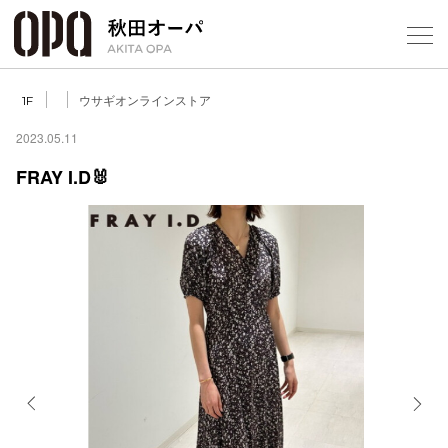
Select Language
▼
ウサギオンラインストア
1F
2023.05.11
FRAY I.D🐰
フロアガ
ショップ
レストラ
施設案内
アクセス
Previous
Next