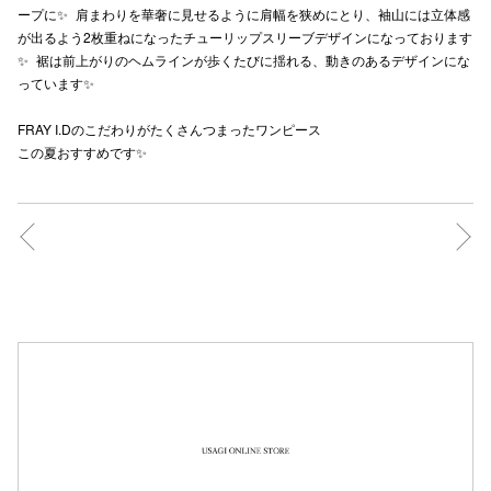
ープに✨ 肩まわりを華奢に見せるように肩幅を狭めにとり、袖山には立体感
秋田オ
が出るよう2枚重ねになったチューリップスリーブデザインになっております
✨ 裾は前上がりのヘムラインが歩くたびに揺れる、動きのあるデザインにな
高崎オ
っています✨
新百合丘
FRAY I.Dのこだわりがたくさんつまったワンピース
この夏おすすめです✨
三宮オ
キャナルシ
那覇オ
横浜ビ