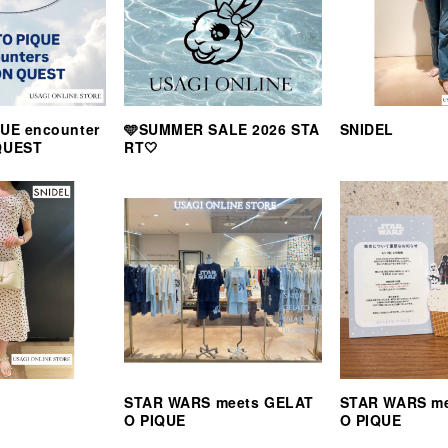
UE encounter
🩵SUMMER SALE 2026 STA
SNIDEL
QUEST
RT🤍
STAR WARS meets GELAT
STAR WARS m
O PIQUE
O PIQUE