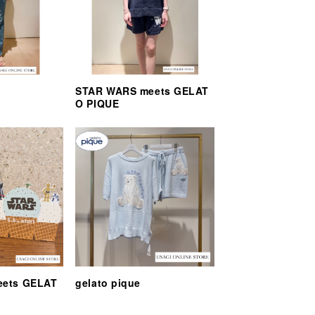
STAR WARS meets GELAT
O PIQUE
eets GELAT
gelato pique