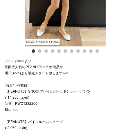
スタッフ
電話でお
公式SNS
gelato piqueより
企業情報
毎回大人気のPEANUTSコラボ商品が
明日(4/21)より販売スタート致します🥜✨
お問い合わせ
プライバシー
(写真1〜3枚目)
【PEANUTS】SNOOPYパイルパーカ&ショートパンツ
利用規約
¥ 14,850 (taxin)
品番 PWCT232200
ソーシャルメ
Size free
【PEANUTS】パイルルームシューズ
¥ 3,960 (taxin)