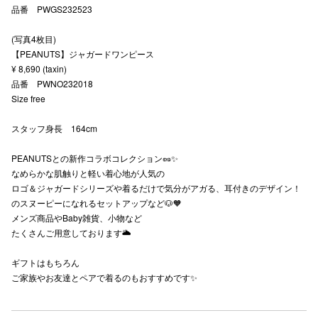
品番 PWGS232523
秋田オ
(写真4枚目)
高崎オ
【PEANUTS】ジャガードワンピース
¥ 8,690 (taxin)
新百合丘
品番 PWNO232018
Size free
三宮オ
スタッフ身長 164cm
キャナルシ
PEANUTSとの新作コラボコレクション🥜✨
那覇オ
なめらかな肌触りと軽い着心地が人気の
ロゴ＆ジャガードシリーズや着るだけで気分がアガる、耳付きのデザイン！
のスヌーピーになれるセットアップなど🐶🧡
メンズ商品やBaby雑貨、小物など
たくさんご用意しております🌥️
ギフトはもちろん
横浜ビ
ご家族やお友達とペアで着るのもおすすめです✨