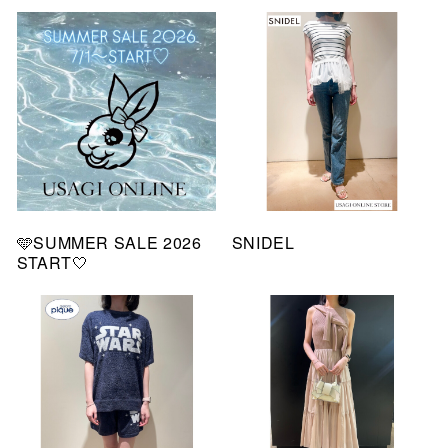
🩵SUMMER SALE 2026
SNIDEL
START🤍