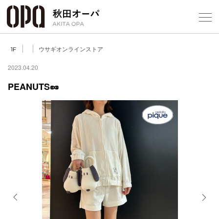
Select Language
▼
ウサギオンラインストア
1F
2023.04.20
PEANUTS🥜
フロアガ
ショップ
レストラ
施設案内
アクセス
Previous
Next