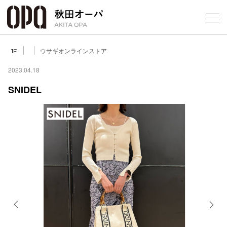
Select Language
▼
ウサギオンラインストア
1F
2023.04.18
SNIDEL
フロアガ
ショップ
レストラ
施設案内
アクセス
Previous
Next