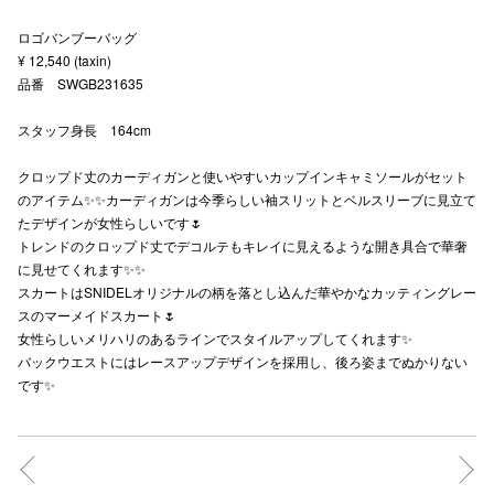
秋田オ
ロゴバンブーバッグ
¥ 12,540 (taxin)
高崎オ
品番 SWGB231635
新百合丘
スタッフ身長 164cm
三宮オ
クロップド丈のカーディガンと使いやすいカップインキャミソールがセット
のアイテム✨✨カーディガンは今季らしい袖スリットとベルスリーブに見立て
キャナルシ
たデザインが女性らしいです🌷
トレンドのクロップド丈でデコルテもキレイに見えるような開き具合で華奢
那覇オ
に見せてくれます✨✨
スカートはSNIDELオリジナルの柄を落とし込んだ華やかなカッティングレー
スのマーメイドスカート🌷
女性らしいメリハリのあるラインでスタイルアップしてくれます✨
バックウエストにはレースアップデザインを採用し、後ろ姿までぬかりない
です✨
横浜ビ