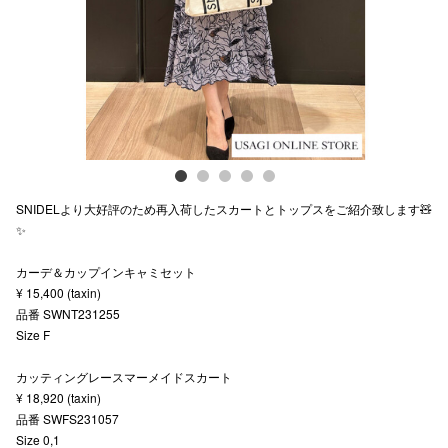
スタッフ
電話でお
公式SNS
SNIDELより大好評のため再入荷したスカートとトップスをご紹介致します🧸
企業情報
✨
お問い合わせ
カーデ＆カップインキャミセット
プライバシー
¥ 15,400 (taxin)
品番 SWNT231255
利用規約
Size F
ソーシャルメ
カッティングレースマーメイドスカート
¥ 18,920 (taxin)
品番 SWFS231057
Size 0,1