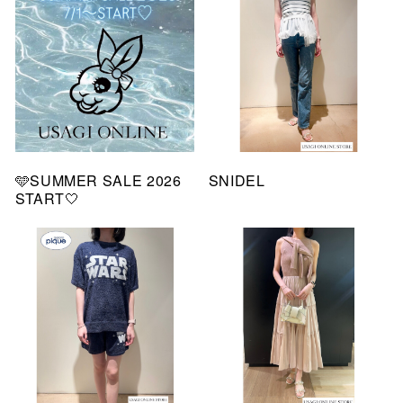
🩵SUMMER SALE 2026
SNIDEL
START🤍