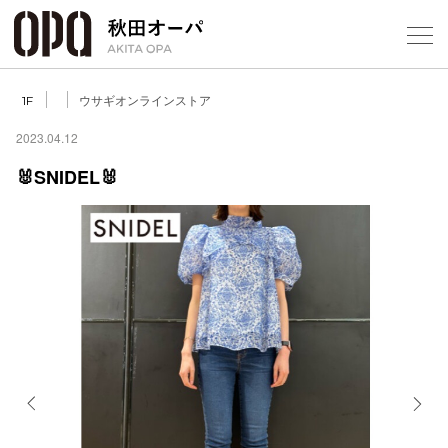
Select Language
▼
ウサギオンラインストア
1F
2023.04.12
🐰SNIDEL🐰
フロアガ
ショップ
レストラ
施設案内
アクセス
Previous
Next