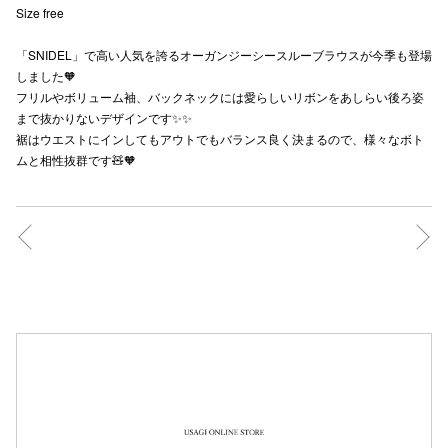
Size free
秋田オ
「SNIDEL」で高い人気を誇るオーガンジーシースルーブラウスが今季も登場
高崎オ
しました🧡
フリルやボリューム袖、バックネックには愛らしいリボンをあしらい後ろ姿
新百合丘
まで抜かりないデザインです✨✨
裾はウエストにインしてもアウトでもバランス良く決まるので、様々なボト
三宮オ
ムと相性抜群です🧸🧡
キャナルシ
那覇オ
横浜ビ