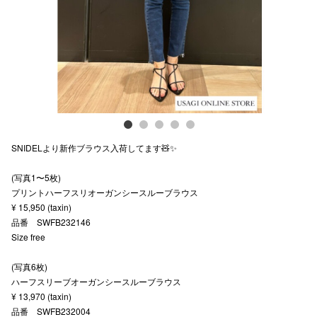
スタッフ
電話でお
公式SNS
SNIDELより新作ブラウス入荷してます🧸✨
企業情報
(写真1〜5枚)
お問い合わせ
プリントハーフスリオーガンシースルーブラウス
プライバシー
¥ 15,950 (taxin)
品番 SWFB232146
利用規約
Size free
ソーシャルメ
(写真6枚)
ハーフスリーブオーガンシースルーブラウス
¥ 13,970 (taxin)
品番 SWFB232004