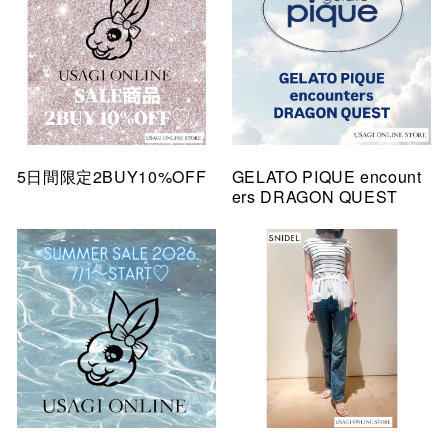
5日間限定2BUY10%OFF
GELATO PIQUE encount
ers DRAGON QUEST