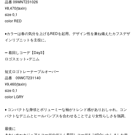
品番 09WNT231026
¥8,470(taxin)
size 0,1
color RED
仙台フォ
♦︎カラーは春の気分を上げるREDを起用。デザイン性を兼ね備えたカフスデザ
インリブニットを主役に。
➖ 着回しコーデ【Day3】
ロゴスエット×デニム
短丈ロゴトレーナープルオーバー
品番 09WCT231140
¥9,460(taxin)
size 0,1
color LGRY
♦︎ コンパクトな身頃とボリューミーな袖がトレンド感がありおしゃれ。コン
パクトなデニムとヒールパンプスを合わせることでより女性らしさを強調。
最後に
きれいめ〜カジュアルコーデのデニム着回しコーデをご紹介いたしました🌸