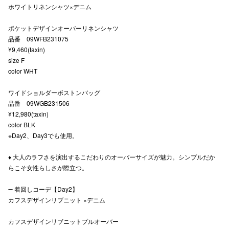
ホワイトリネンシャツ×デニム
秋田オ
ポケットデザインオーバーリネンシャツ
高崎オ
品番 09WFB231075
¥9,460(taxin)
新百合丘
size F
color WHT
三宮オ
ワイドショルダーボストンバッグ
キャナルシ
品番 09WGB231506
¥12,980(taxin)
那覇オ
color BLK
※Day2、Day3でも使用。
♦︎ 大人のラフさを演出するこだわりのオーバーサイズが魅力。シンプルだか
らこそ女性らしさが際立つ。
➖ 着回しコーデ【Day2】
横浜ビ
カフスデザインリブニット ×デニム
カフスデザインリブニットプルオーバー