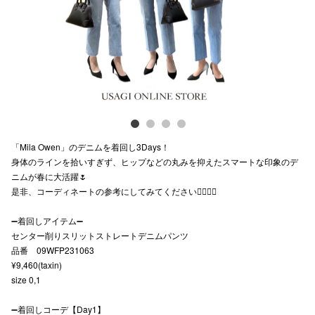
スタッフ
電話でお
公式SNS
「Mila Owen」のデニムを着回し3Days！
企業情報
身体のラインを拾いすぎず、ヒップなどの丸みを抑えたスマートな印象のデ
ニムが春に大活躍🌷
お問い合わせ
是非、コーディネートの参考にしてみてください💁🏻‍♀️✨
プライバシー
➖着回しアイテム➖
利用規約
センター削りスリットストレートデニムパンツ
品番 09WFP231063
ソーシャルメ
¥9,460(taxin)
size 0,1
➖着回しコーデ【Day1】