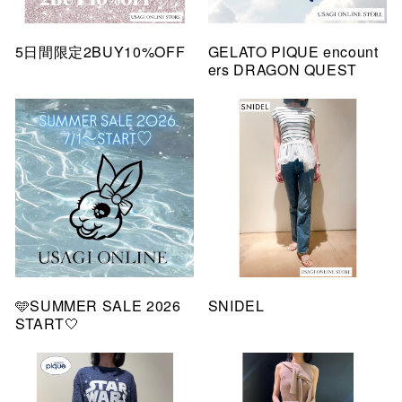
5日間限定2BUY10%OFF
GELATO PIQUE encount
ers DRAGON QUEST
🩵SUMMER SALE 2026
SNIDEL
START🤍