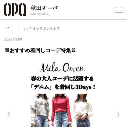
Select Language
▼
ウサギオンラインストア
1F
2023.03.09
🐰おすすめ着回しコーデ特集🐰
フロアガ
ショップ
レストラ
施設案内
アクセス
Previous
Next