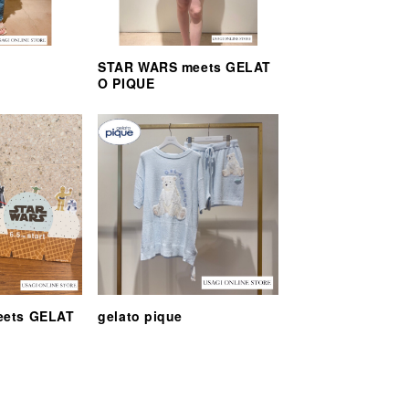
STAR WARS meets GELAT
O PIQUE
eets GELAT
gelato pique