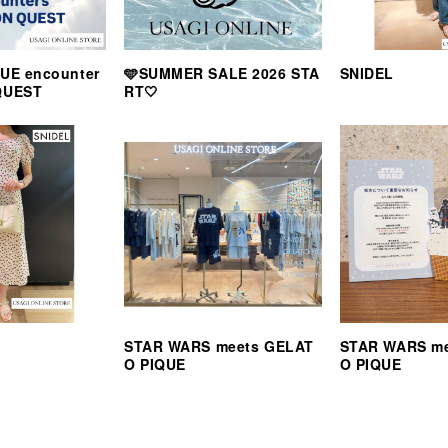
UE encounter
🩵SUMMER SALE 2026 STA
SNIDEL
QUEST
RT🤍
STAR WARS meets GELAT
STAR WARS m
O PIQUE
O PIQUE