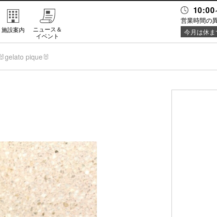
10:00
営業時間の
ニュース＆
施設案内
今月は休ま
イベント
🐰gelato pique🐰