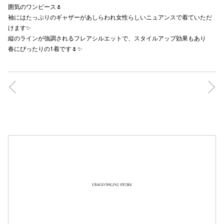
囲気のワンピース🌷
秋田オ
袖にはたっぷりのギャザーがあしらわれ女性らしいニュアンスで着ていただ
けます✨
高崎オ
縦のラインが強調されるフレアシルエットで、スタイルアップ効果もあり
春にぴったりの1着です🌷✨
新百合丘
三宮オ
キャナルシ
那覇オ
横浜ビ