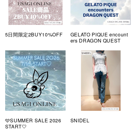
5日間限定2BUY10%OFF
GELATO PIQUE encount
ers DRAGON QUEST
🩵SUMMER SALE 2026
SNIDEL
START🤍