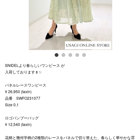
スタッフ
電話でお
公式SNS
SNIDELより春らしいワンピース が
企業情報
入荷しております🌷✨
お問い合わせ
パネルレースワンピース
プライバシー
¥ 26,950 (taxin)
品番 SWFO231077
利用規約
Size 0,1
ソーシャルメ
ロゴバンブーバッグ
¥ 12,540 (taxin)
花柄と幾何学柄の2種類のレースをパネルで切り替えた、春らしく華やかな雰