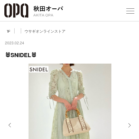
Select Language
▼
ウサギオンラインストア
1F
2023.02.24
🐰SNIDEL🐰
フロアガ
ショップ
レストラ
施設案内
アクセス
Previous
Next