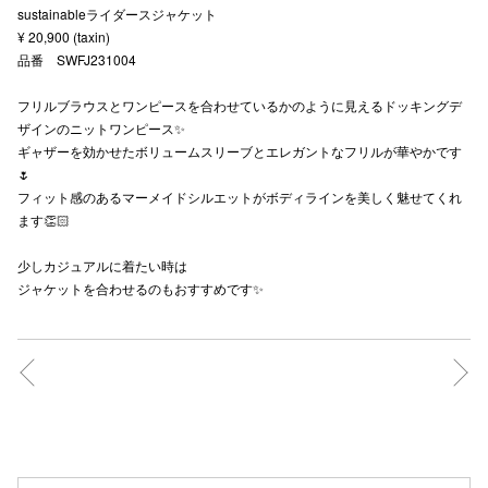
sustainableライダースジャケット
秋田オ
¥ 20,900 (taxin)
品番 SWFJ231004
高崎オ
フリルブラウスとワンピースを合わせているかのように見えるドッキングデ
新百合丘
ザインのニットワンピース✨
ギャザーを効かせたボリュームスリーブとエレガントなフリルが華やかです
三宮オ
🌷
フィット感のあるマーメイドシルエットがボディラインを美しく魅せてくれ
キャナルシ
ます👏🏻
那覇オ
少しカジュアルに着たい時は
ジャケットを合わせるのもおすすめです✨
横浜ビ