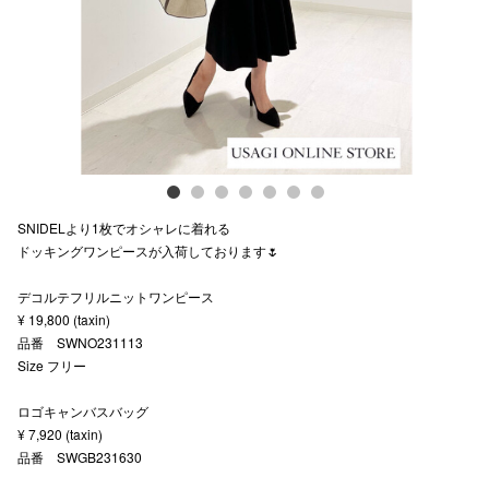
スタッフ
電話でお
公式SNS
SNIDELより1枚でオシャレに着れる
企業情報
ドッキングワンピースが入荷しております🌷
お問い合わせ
デコルテフリルニットワンピース
プライバシー
¥ 19,800 (taxin)
品番 SWNO231113
利用規約
Size フリー
ソーシャルメ
ロゴキャンバスバッグ
¥ 7,920 (taxin)
品番 SWGB231630