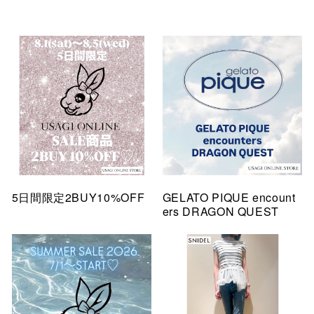
5日間限定2BUY10%OFF
GELATO PIQUE encount
ers DRAGON QUEST