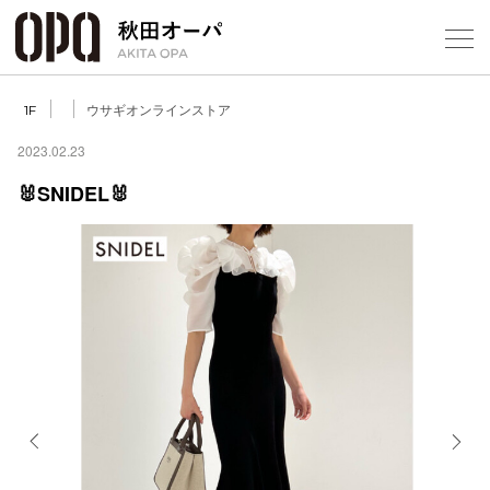
Select Language
▼
ウサギオンラインストア
1F
2023.02.23
🐰SNIDEL🐰
フロアガ
ショップ
レストラ
施設案内
アクセス
Previous
Next