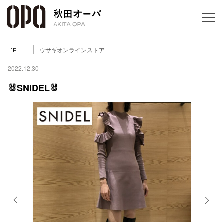
Select Language
▼
ウサギオンラインストア
1F
2022.12.30
🐰SNIDEL🐰
フロアガ
ショップ
レストラ
施設案内
アクセス
Previous
Next