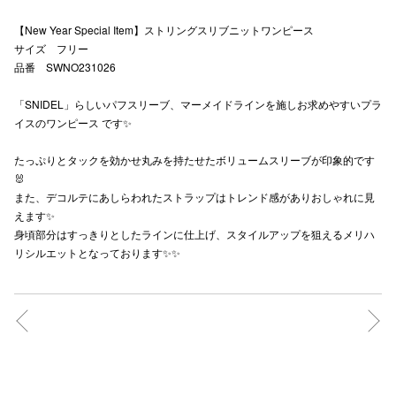
秋田オ
【New Year Special Item】ストリングスリブニットワンピース
サイズ フリー
高崎オ
品番 SWNO231026
新百合丘
「SNIDEL」らしいパフスリーブ、マーメイドラインを施しお求めやすいプラ
イスのワンピース です✨
三宮オ
たっぷりとタックを効かせ丸みを持たせたボリュームスリーブが印象的です
キャナルシ
🐰
また、デコルテにあしらわれたストラップはトレンド感がありおしゃれに見
那覇オ
えます✨
身頃部分はすっきりとしたラインに仕上げ、スタイルアップを狙えるメリハ
リシルエットとなっております✨✨
横浜ビ