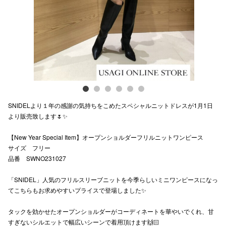
スタッフ
電話でお
公式SNS
SNIDELより１年の感謝の気持ちをこめたスペシャルニットドレスが1月1日
企業情報
より販売致します🌷✨
お問い合わせ
【New Year Special Item】オープンショルダーフリルニットワンピース
プライバシー
サイズ フリー
品番 SWNO231027
利用規約
「SNIDEL」人気のフリルスリーブニットを今季らしいミニワンピースになっ
ソーシャルメ
てこちらもお求めやすいプライスで登場しました✨
タックを効かせたオープンショルダーがコーディネートを華やいでくれ、甘
すぎないシルエットで幅広いシーンで着用頂けます🙌🏻