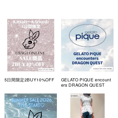
5日間限定2BUY10%OFF
GELATO PIQUE encount
ers DRAGON QUEST