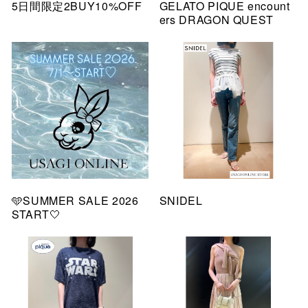
5日間限定2BUY10%OFF
GELATO PIQUE encount
ers DRAGON QUEST
🩵SUMMER SALE 2026
SNIDEL
START🤍