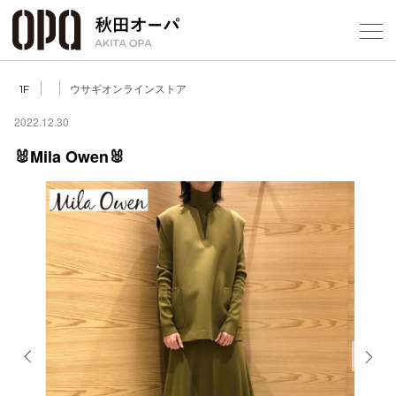
Select Language
▼
ウサギオンラインストア
1F
2022.12.30
🐰Mila Owen🐰
フロアガ
ショップ
レストラ
施設案内
アクセス
Previous
Next