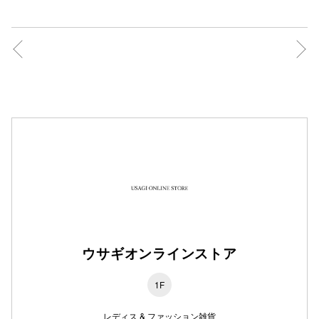
秋田オ
高崎オ
新百合丘
三宮オ
キャナルシ
那覇オ
ウサギオンラインストア
横浜ビ
1F
レディス & ファッション雑貨