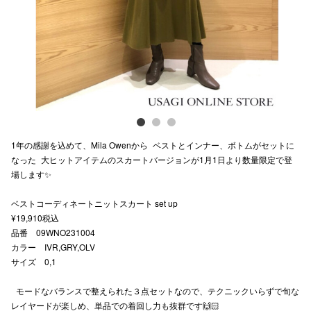
スタッフ
電話でお
公式SNS
1年の感謝を込めて、Mila Owenから ベストとインナー、ボトムがセットに
企業情報
なった 大ヒットアイテムのスカートバージョンが1月1日より数量限定で登
場します✨
お問い合わせ
プライバシー
ベストコーディネートニットスカート set up
¥19,910税込
利用規約
品番 09WNO231004
カラー IVR,GRY,OLV
ソーシャルメ
サイズ 0,1
モードなバランスで整えられた３点セットなので、テクニックいらずで旬な
レイヤードが楽しめ、単品での着回し力も抜群です🙌🏻