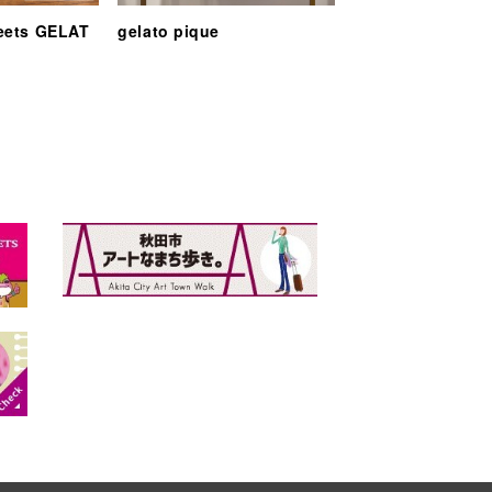
eets GELAT
gelato pique