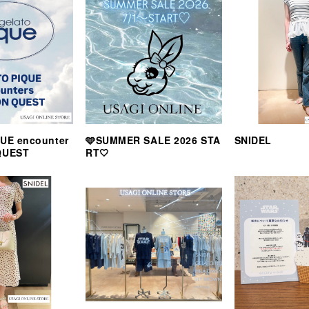
UE encounter
🩵SUMMER SALE 2026 STA
SNIDEL
QUEST
RT🤍