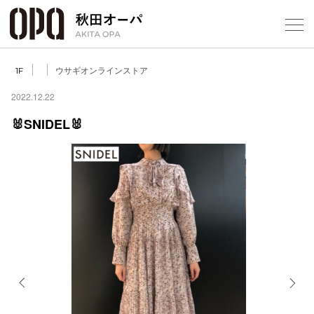
Select Language
▼
ウサギオンラインストア
1F
2022.12.22
🐰SNIDEL🐰
フロアガ
ショップ
レストラ
施設案内
アクセス
Previous
Next