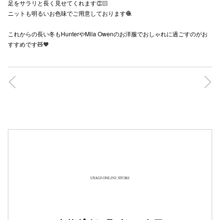
足をサラリと長く見せてくれます👏🏻
ニットも明るいお色味でご用意しております🧶
これからの長い冬もHunterやMila Owenのお洋服でおしゃれに過ごすのがお
仙台フォ
すすめです🧸🧡