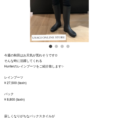
スタッフ
電話でお
公式SNS
今週の秋田はお天気が荒れそうです☃️
企業情報
そんな時に活躍してくれる
Hunterのレインブーツをご紹介致します✨
お問い合わせ
プライバシー
レインブーツ
¥ 27,500 (taxin)
利用規約
バック
ソーシャルメ
¥ 8,800 (taxin)
寂しくなりがちなバックスタイルが