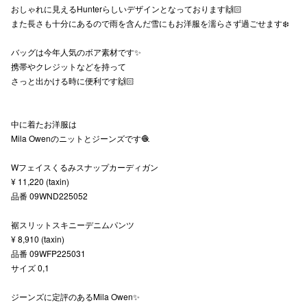
おしゃれに見えるHunterらしいデザインとなっております🙌🏻
秋田オ
また長さも十分にあるので雨を含んだ雪にもお洋服を濡らさず過ごせます❄️
高崎オ
バッグは今年人気のボア素材です✨
携帯やクレジットなどを持って
新百合丘
さっと出かける時に便利です🙌🏻
三宮オ
中に着たお洋服は
キャナルシ
Mila Owenのニットとジーンズです🧶
那覇オ
Wフェイスくるみスナップカーディガン
¥ 11,220 (taxin)
品番 09WND225052
裾スリットスキニーデニムパンツ
¥ 8,910 (taxin)
品番 09WFP225031
横浜ビ
サイズ 0,1
ジーンズに定評のあるMila Owen✨