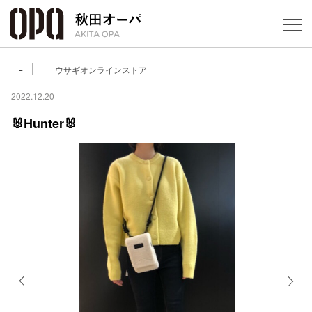
Select Language
▼
ウサギオンラインストア
1F
2022.12.20
🐰Hunter🐰
フロアガ
ショップ
レストラ
施設案内
アクセス
Previous
Next