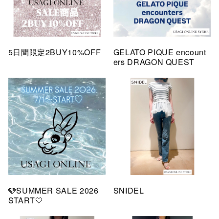
5日間限定2BUY10%OFF
GELATO PIQUE encount
ers DRAGON QUEST
🩵SUMMER SALE 2026
SNIDEL
START🤍