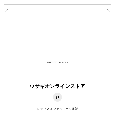
秋田オ
高崎オ
新百合丘
三宮オ
キャナルシ
那覇オ
ウサギオンラインストア
1F
横浜ビ
レディス & ファッション雑貨