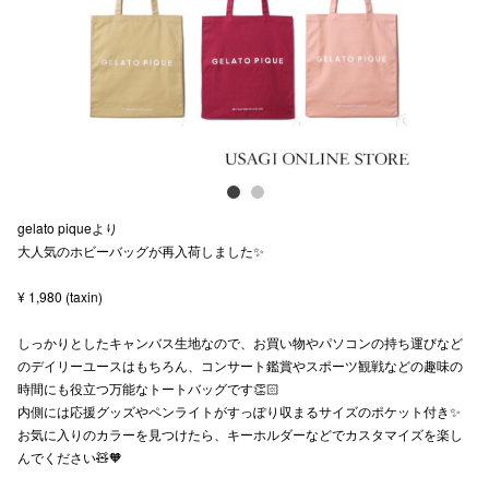
スタッフ
電話でお
公式SNS
gelato piqueより
企業情報
大人気のホビーバッグが再入荷しました✨
お問い合わせ
¥ 1,980 (taxin)
プライバシー
しっかりとしたキャンバス生地なので、お買い物やパソコンの持ち運びなど
利用規約
のデイリーユースはもちろん、コンサート鑑賞やスポーツ観戦などの趣味の
時間にも役立つ万能なトートバッグです👏🏻
ソーシャルメ
内側には応援グッズやペンライトがすっぽり収まるサイズのポケット付き✨
お気に入りのカラーを見つけたら、キーホルダーなどでカスタマイズを楽し
んでください🧸🧡