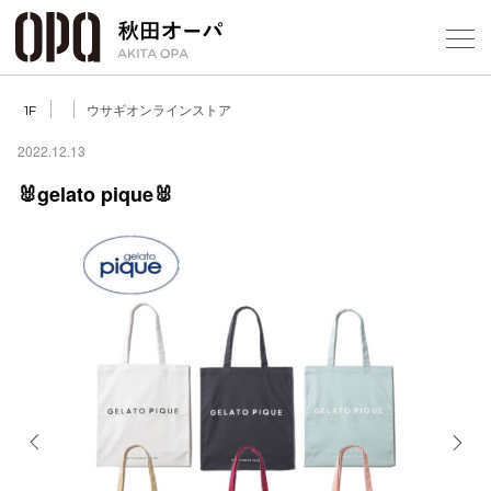
Select Language
▼
ウサギオンラインストア
1F
2022.12.13
🐰gelato pique🐰
フロアガ
ショップ
レストラ
施設案内
アクセス
Previous
Next