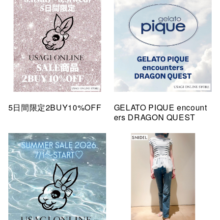
5日間限定2BUY10%OFF
GELATO PIQUE encount
ers DRAGON QUEST