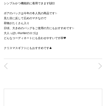
シンプルかつ機能的に着用できます🙌🏻
秋田オ
ボアのバックは今年の冬人気の商品です✨
高崎オ
見た目に反して広めのマチなので
荷物がたくさん入り
新百合丘
日頃、大きめのバッグをご使用の方にもおすすめです✨
大人っぽいHunterのロゴは
三宮オ
どんなコーディネートにも合わせやすいです🧸🧡
キャナルシ
クリスマスギフトにもおすすめです🎄
那覇オ
横浜ビ