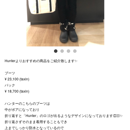
スタッフ
電話でお
公式SNS
Hunterよりおすすめの商品をご紹介致します✨
企業情報
ブーツ
お問い合わせ
¥ 23,100 (taxin)
プライバシー
バック
¥ 18,700 (taxin)
利用規約
ハンターのこちらのブーツは
ソーシャルメ
中がボアになっており
折り返すと「Hunter」のロゴが出るようなデザインになっております👏🏻✨
折り返さずそのまま着用することもでき
上までしっかり防水となっているので