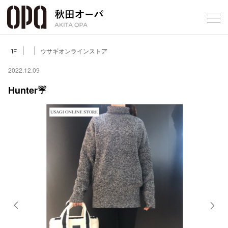
Select Language
▼
ウサギオンラインストア
1F
2022.12.09
Hunter☔️
フロアガ
ショップ
レストラ
施設案内
アクセス
Previous
Next