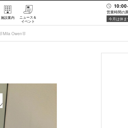
10:00
営業時間の
ニュース＆
施設案内
今月は休ま
イベント
🐰Mila Owen🐰