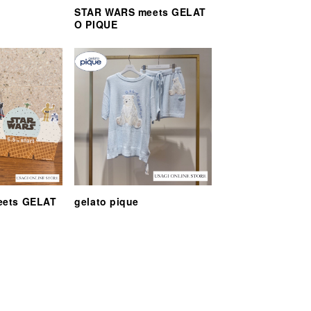
STAR WARS meets GELAT
O PIQUE
eets GELAT
gelato pique