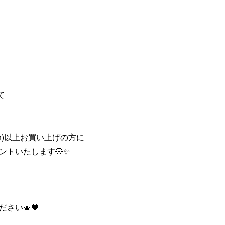
て
taxin)以上お買い上げの方に
ントいたします🧸✨
さい🎄🧡