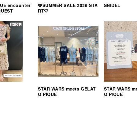
UE encounter
🩵SUMMER SALE 2026 STA
SNIDEL
QUEST
RT🤍
STAR WARS meets GELAT
STAR WARS m
O PIQUE
O PIQUE