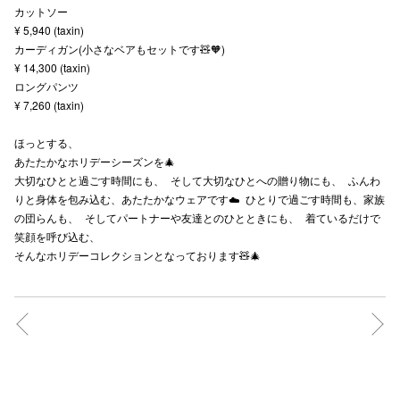
カットソー
秋田オ
¥ 5,940 (taxin)
カーディガン(小さなベアもセットです🧸🧡)
高崎オ
¥ 14,300 (taxin)
ロングパンツ
新百合丘
¥ 7,260 (taxin)
三宮オ
ほっとする、
あたたかなホリデーシーズンを🎄
キャナルシ
大切なひとと過ごす時間にも、 そして大切なひとへの贈り物にも、 ふんわ
りと身体を包み込む、あたたかなウェアです☁️ ひとりで過ごす時間も、家族
那覇オ
の団らんも、 そしてパートナーや友達とのひとときにも、 着ているだけで
笑顔を呼び込む、
そんなホリデーコレクションとなっております🧸🎄
横浜ビ