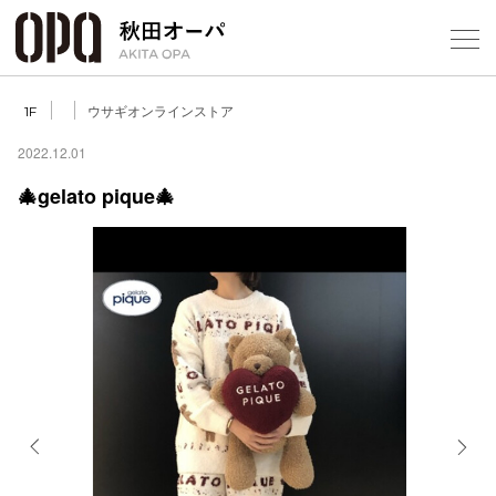
Select Language
▼
ウサギオンラインストア
1F
2022.12.01
🎄gelato pique🎄
フロアガ
ショップ
レストラ
施設案内
アクセス
Previous
Next