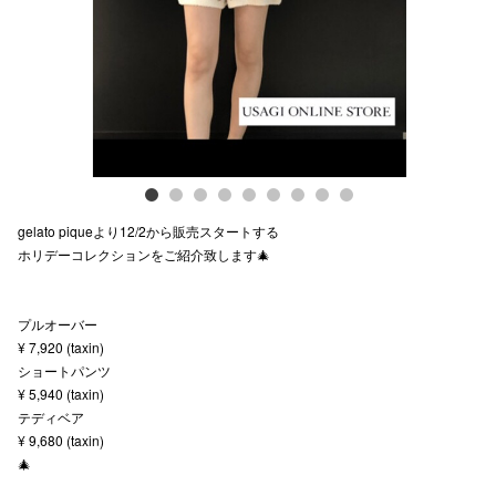
スタッフ
電話でお
公式SNS
gelato piqueより12/2から販売スタートする
企業情報
ホリデーコレクションをご紹介致します🎄
お問い合わせ
プライバシー
プルオーバー
¥ 7,920 (taxin)
利用規約
ショートパンツ
¥ 5,940 (taxin)
ソーシャルメ
テディベア
¥ 9,680 (taxin)
🎄