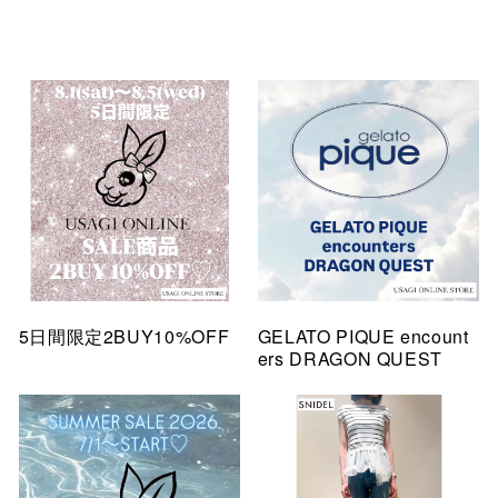
5日間限定2BUY10%OFF
GELATO PIQUE encount
ers DRAGON QUEST