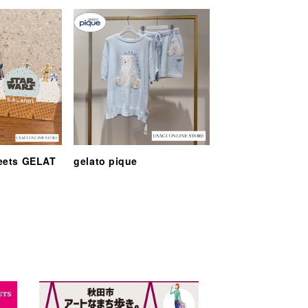
eets GELAT
gelato pique