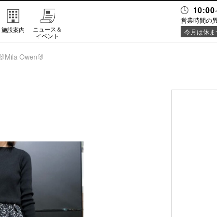
10:00
営業時間の
ニュース＆
施設案内
今月は休ま
イベント
🐰Mila Owen🐰