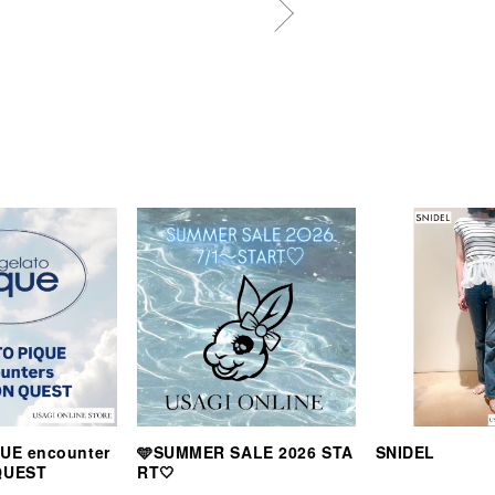
UE encounter
🩵SUMMER SALE 2026 STA
SNIDEL
QUEST
RT🤍