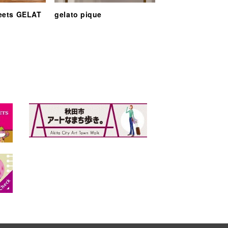
eets GELAT
gelato pique