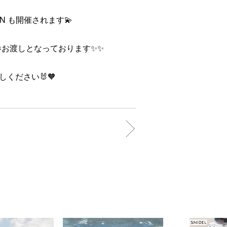
GN も開催されます💫
品券お渡しとなっております✨✨
ください🐰🧡