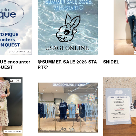
UE encounter
🩵SUMMER SALE 2026 STA
SNIDEL
QUEST
RT🤍