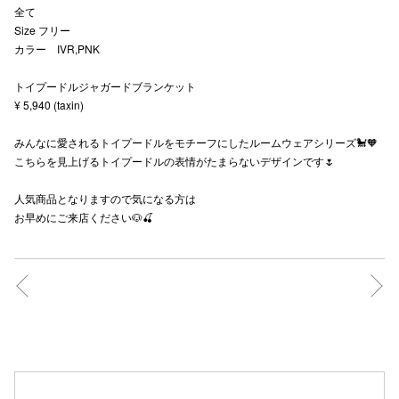
全て
秋田オ
Size フリー
カラー IVR,PNK
高崎オ
トイプードルジャガードブランケット
新百合丘
¥ 5,940 (taxin)
三宮オ
みんなに愛されるトイプードルをモチーフにしたルームウェアシリーズ🐩🧡
こちらを見上げるトイプードルの表情がたまらないデザインです🌷
キャナルシ
人気商品となりますので気になる方は
那覇オ
お早めにご来店ください🐶🍒
横浜ビ