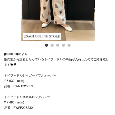
スタッフ
電話でお
公式SNS
gelato piqueより
企業情報
販売前から話題となっているトイプードルの商品が入荷したのでご紹介致し
ます🐩🧡
お問い合わせ
プライバシー
トイプードルジャガードプルオーバー
¥ 6,930 (taxin)
利用規約
品番 PWNT225069
ソーシャルメ
トイプードル柄ネルロングパンツ
¥ 7,480 (taxin)
品番 PWFP225232