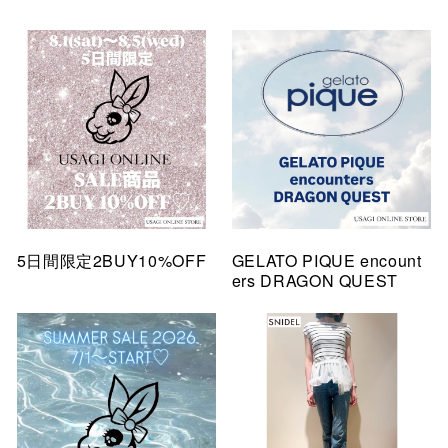
5日間限定2BUY10%OFF
GELATO PIQUE encount
ers DRAGON QUEST