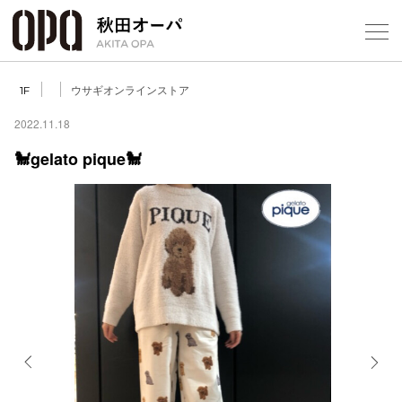
Select Language
▼
ウサギオンラインストア
1F
2022.11.18
🐩gelato pique🐩
フロアガ
ショップ
レストラ
施設案内
アクセス
Previous
Next