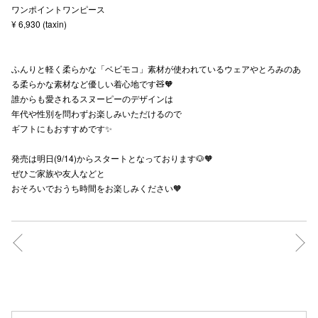
ワンポイントワンピース
秋田オ
¥ 6,930 (taxin)
高崎オ
ふんりと軽く柔らかな「ベビモコ」素材が使われているウェアやとろみのあ
新百合丘
る柔らかな素材など優しい着心地です🧸🧡
誰からも愛されるスヌーピーのデザインは
三宮オ
年代や性別を問わずお楽しみいただけるので
ギフトにもおすすめです✨
キャナルシ
発売は明日(9/14)からスタートとなっております🐶🧡
那覇オ
ぜひご家族や友人などと
おそろいでおうち時間をお楽しみください🧡
横浜ビ