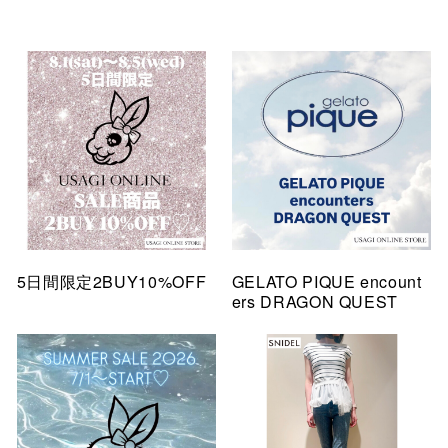
5日間限定2BUY10%OFF
GELATO PIQUE encount
ers DRAGON QUEST