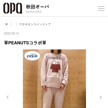
Select Language
▼
ウサギオンラインストア
1F
2022.09.14
🐰PEANUTSコラボ🐰
フロアガ
ショップ
レストラ
施設案内
アクセス
Previous
Next