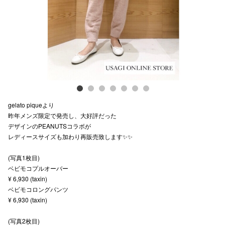
スタッフ
電話でお
公式SNS
gelato piqueより
企業情報
昨年メンズ限定で発売し、大好評だった
デザインのPEANUTSコラボが
お問い合わせ
レディースサイズも加わり再販売致します✨✨
プライバシー
(写真1枚目)
利用規約
ベビモコプルオーバー
¥ 6,930 (taxin)
ソーシャルメ
ベビモコロングパンツ
¥ 6,930 (taxin)
(写真2枚目)