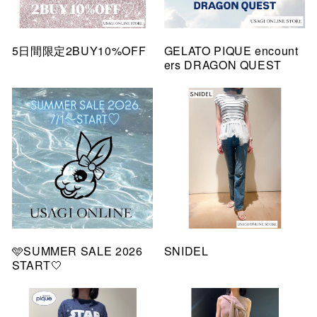
5日間限定2BUY10%OFF
GELATO PIQUE encount
ers DRAGON QUEST
🩵SUMMER SALE 2026
SNIDEL
START🤍