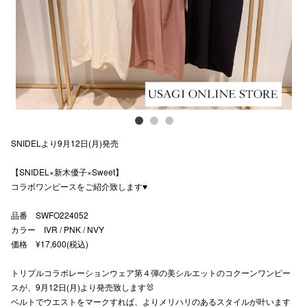
スタッフ
電話でお
公式SNS
SNIDELより9月12日(月)発売
企業情報
【SNIDEL×新木優子×Sweet】
お問い合わせ
コラボワンピースをご紹介致します♥️
プライバシー
品番 SWFO224052
利用規約
カラー IVR / PNK / NVY
価格 ¥17,600(税込)
ソーシャルメ
トリプルコラボレーションウェア第４弾の美シルエットのコクーンワンピー
スが、9月12日(月)より発売致します🐰
ベルトでウエストをマークすれば、よりメリハリのあるスタイルが叶います