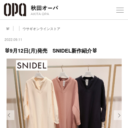
Select Language
▼
ウサギオンラインストア
1F
2022.09.11
🐰9月12日(月)発売 SNIDEL新作紹介🐰
フロアガ
ショップ
レストラ
施設案内
アクセス
Previous
Next