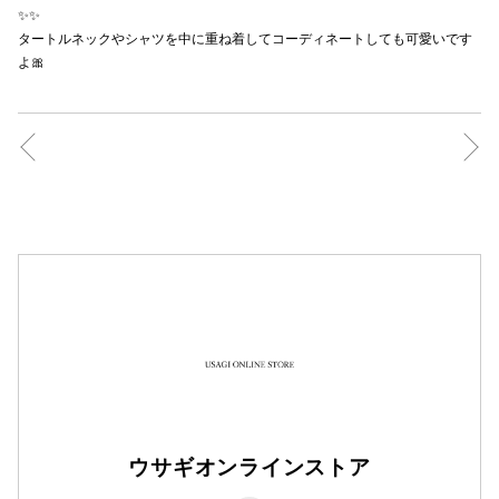
✨✨
秋田オ
タートルネックやシャツを中に重ね着してコーディネートしても可愛いです
よ🎀
高崎オ
新百合丘
三宮オ
キャナルシ
那覇オ
横浜ビ
ウサギオンラインストア