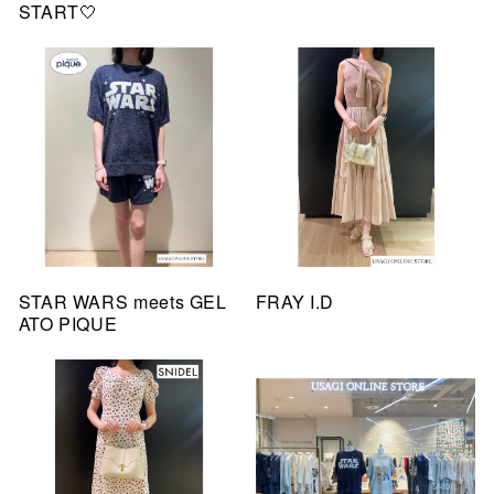
START🤍
STAR WARS meets GEL
FRAY I.D
ATO PIQUE