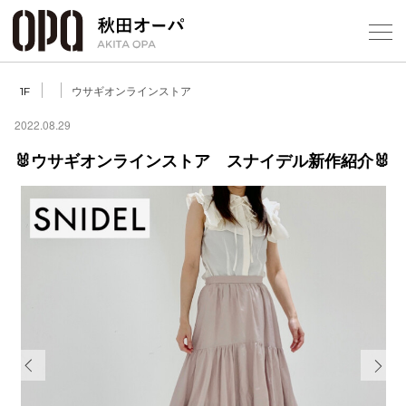
Select Language
▼
ウサギオンラインストア
1F
2022.08.29
🐰ウサギオンラインストア スナイデル新作紹介🐰
フロアガ
ショップ
レストラ
施設案内
アクセス
Previous
Next