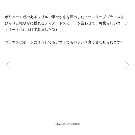
秋田オ
ボリューム感のあるフリルで華やかさを演出したノースリーブブラウスと、
高崎オ
ひらりと軽やかに揺れるティアードスカートを合わせて、可愛らしいコーデ
ィネートに仕上げてみました🐰♥️
新百合丘
ブラウスはボトムにインしてもアウトでもバランス良く合わせられます✨
三宮オ
キャナルシ
那覇オ
横浜ビ