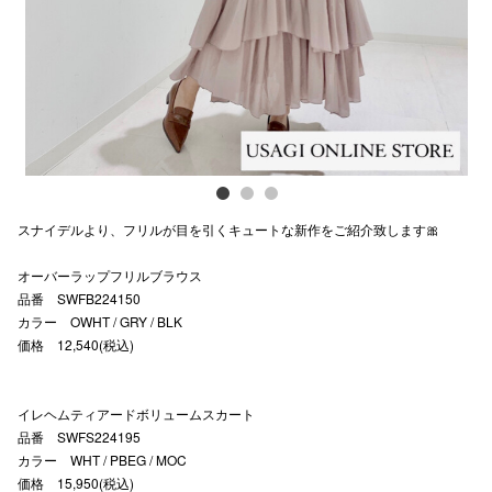
スタッフ
電話でお
公式SNS
スナイデルより、フリルが目を引くキュートな新作をご紹介致します🎀
企業情報
オーバーラップフリルブラウス
お問い合わせ
品番 SWFB224150
プライバシー
カラー OWHT / GRY / BLK
価格 12,540(税込)
利用規約
ソーシャルメ
イレヘムティアードボリュームスカート
品番 SWFS224195
カラー WHT / PBEG / MOC
価格 15,950(税込)